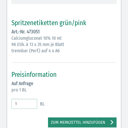
Vasopressoren (hellviolett)
Antihypertonika/Vasodilatantien (hellviolett
Spritzenetiketten grün/pink
schraffiert)
Art.-Nr. 473051
Anticholinergika (hellgrün)
Calciumgluconat 10% 10 ml
96 Etik. à 13 x 35 mm je Blatt
Cholinergika (hellgrün schraffiert)
trennbar (Perf.) auf 4 x A6
Antiemetika (salmon)
Verschiedene Medikamente (weiß)
Preisinformation
Antikoagulantien (hellgrau/weiß mit schwarzem
Auf Anfrage
Rahmen)
pro 1 BL
Bronchodilatatoren (blau-braun)
BL
Antikonvulsiva (grau-lila)
Inodilatatoren (rot-grün)
ZUM MERKZETTEL HINZUFÜGEN