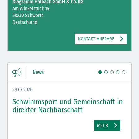
Diagramm Halbach GmbH & Co. KG
Am Winkelstück 14
58239 Schwerte
Deutschland
KONTAKT-ANFRAGE
News
29.07.2026
27.07.
Schwimmsport und Gemeinschaft in
WM 
direkter Nachbarschaft
gut
MEHR