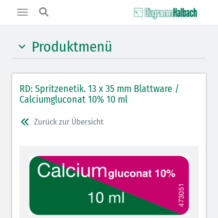
Toggle
navigation
Produktmenü
Hypnotika (gelb)
RD: Spritzenetik. 13 x 35 mm Blattware /
Benzodiazepine (orange)
Calciumgluconat 10% 10 ml
Benzodiazepin-Antagonisten (orange schraffiert)
Zurück zur Übersicht
Muskelrelaxantien (rot weißer Kopfbalken)
Muskelrelaxans-Antagonisten (rot schraffiert)
Opiate/Opioide (hellblau)
Opioid-Antagonisten (hellblau schraffiert)
Lokalanästhetika (grau)