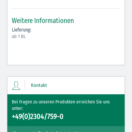
Antiarrhythmika (rot-blau)
Elektrolyte (grün-pink)
Weitere Informationen
Elektrolyte Kalium (grün-blau)
Lieferung:
ab 1 BL
Elektrolyte NaCl (grün)
Hormone (braun-beige)
Hormone Insulin (braun-gelb)
Kontakt
Bei Fragen zu unseren Produkten erreichen Sie uns
unter:
+49(0)2304/759-0