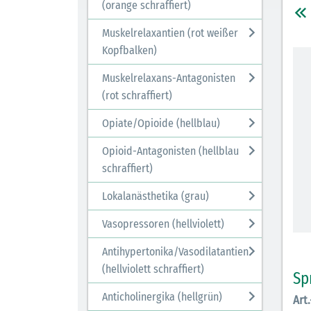
(orange schraffiert)
Muskelrelaxantien (rot weißer
Kopfbalken)
Muskelrelaxans-Antagonisten
(rot schraffiert)
Opiate/Opioide (hellblau)
Opioid-Antagonisten (hellblau
schraffiert)
Lokalanästhetika (grau)
Vasopressoren (hellviolett)
Antihypertonika/Vasodilatantien
(hellviolett schraffiert)
Sp
Anticholinergika (hellgrün)
Art