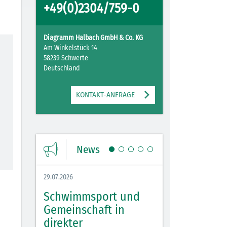
+49(0)2304/759-0
Diagramm Halbach GmbH & Co. KG
Am Winkelstück 14
58239 Schwerte
Deutschland
KONTAKT-ANFRAGE
News
29.07.2026
27.07.2026
Schwimmsport und
WM Tippspiel 
bei
Gemeinschaft in
für Spannung,
lbach
direkter
Stimmung und 