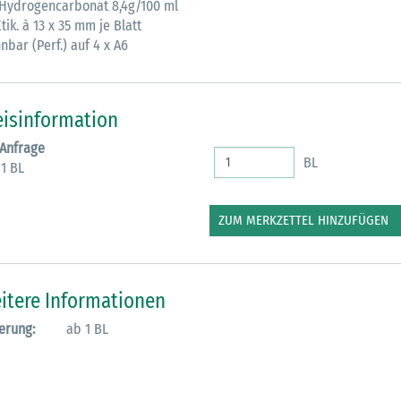
Hydrogencarbonat 8,4g/100 ml
tik. à 13 x 35 mm je Blatt
M
nbar (Perf.) auf 4 x A6
eisinformation
 Anfrage
BL
 1 BL
ZUM MERKZETTEL HINZUFÜGEN
itere Informationen
erung:
ab 1 BL