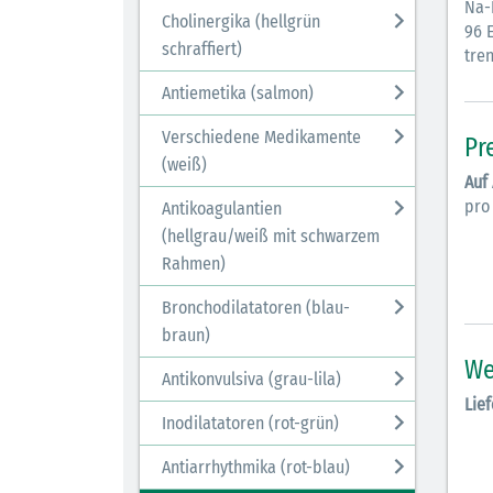
Na-
Cholinergika (hellgrün
96 E
schraffiert)
tren
Antiemetika (salmon)
Verschiedene Medikamente
Pr
(weiß)
Auf
pro
Antikoagulantien
(hellgrau/weiß mit schwarzem
Rahmen)
Bronchodilatatoren (blau-
braun)
We
Antikonvulsiva (grau-lila)
Lief
Inodilatatoren (rot-grün)
Antiarrhythmika (rot-blau)