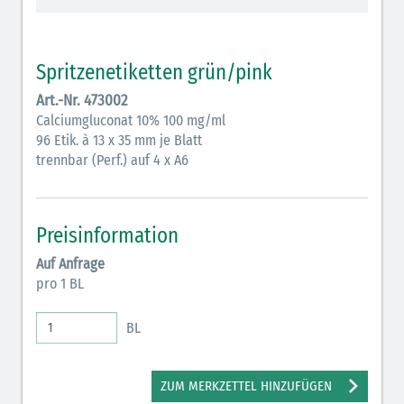
Vasopressoren (hellviolett)
Antihypertonika/Vasodilatantien (hellviolett
Spritzenetiketten grün/pink
schraffiert)
Art.-Nr. 473002
Anticholinergika (hellgrün)
Calciumgluconat 10% 100 mg/ml
96 Etik. à 13 x 35 mm je Blatt
Cholinergika (hellgrün schraffiert)
trennbar (Perf.) auf 4 x A6
Antiemetika (salmon)
Verschiedene Medikamente (weiß)
Preisinformation
Antikoagulantien (hellgrau/weiß mit schwarzem
Auf Anfrage
Rahmen)
pro 1 BL
Bronchodilatatoren (blau-braun)
BL
Antikonvulsiva (grau-lila)
Inodilatatoren (rot-grün)
ZUM MERKZETTEL HINZUFÜGEN