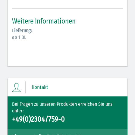
Antiarrhythmika (rot-blau)
Elektrolyte (grün-pink)
Weitere Informationen
Elektrolyte Kalium (grün-blau)
Lieferung:
ab 1 BL
Elektrolyte NaCl (grün)
Hormone (braun-beige)
Hormone Insulin (braun-gelb)
Kontakt
Bei Fragen zu unseren Produkten erreichen Sie uns
unter:
+49(0)2304/759-0