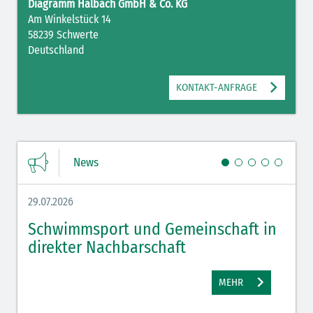
Diagramm Halbach GmbH & Co. KG
Am Winkelstück 14
58239 Schwerte
Deutschland
KONTAKT-ANFRAGE
News
29.07.2026
27.07.
Schwimmsport und Gemeinschaft in
WM 
direkter Nachbarschaft
gut
MEHR