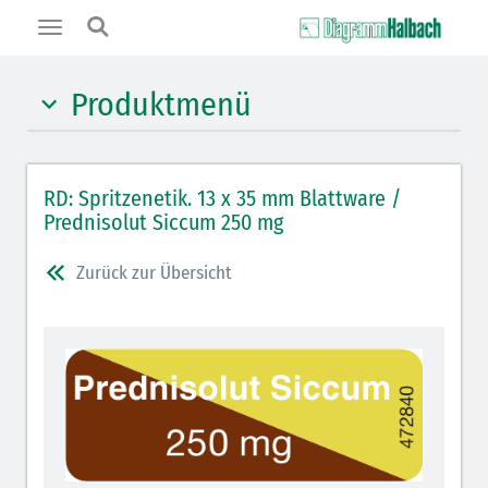
Toggle
navigation
Produktmenü
Hypnotika (gelb)
RD: Spritzenetik. 13 x 35 mm Blattware /
Benzodiazepine (orange)
Prednisolut Siccum 250 mg
Benzodiazepin-Antagonisten (orange schraffiert)
Zurück zur Übersicht
Muskelrelaxantien (rot weißer Kopfbalken)
Muskelrelaxans-Antagonisten (rot schraffiert)
Opiate/Opioide (hellblau)
Opioid-Antagonisten (hellblau schraffiert)
Lokalanästhetika (grau)