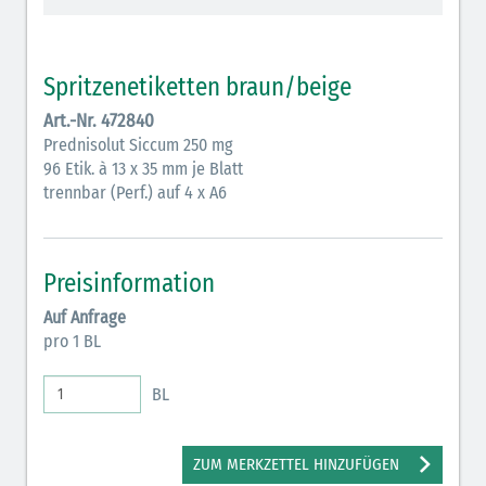
Vasopressoren (hellviolett)
Antihypertonika/Vasodilatantien (hellviolett
Spritzenetiketten braun/beige
schraffiert)
Art.-Nr. 472840
Anticholinergika (hellgrün)
Prednisolut Siccum 250 mg
96 Etik. à 13 x 35 mm je Blatt
Cholinergika (hellgrün schraffiert)
trennbar (Perf.) auf 4 x A6
Antiemetika (salmon)
Verschiedene Medikamente (weiß)
Preisinformation
Antikoagulantien (hellgrau/weiß mit schwarzem
Auf Anfrage
Rahmen)
pro 1 BL
Bronchodilatatoren (blau-braun)
BL
Antikonvulsiva (grau-lila)
Inodilatatoren (rot-grün)
ZUM MERKZETTEL HINZUFÜGEN