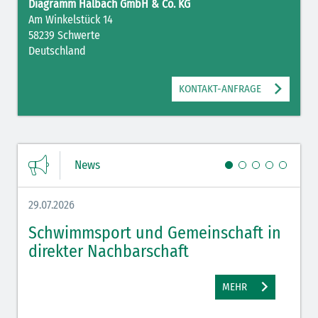
Diagramm Halbach GmbH & Co. KG
Am Winkelstück 14
58239 Schwerte
Deutschland
KONTAKT-ANFRAGE
News
29.07.2026
27.07.
Schwimmsport und Gemeinschaft in
WM 
direkter Nachbarschaft
gut
MEHR