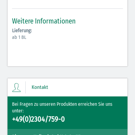
Antiarrhythmika (rot-blau)
Elektrolyte (grün-pink)
Weitere Informationen
Elektrolyte Kalium (grün-blau)
Lieferung:
ab 1 BL
Elektrolyte NaCl (grün)
Hormone (braun-beige)
Hormone Insulin (braun-gelb)
Kontakt
Bei Fragen zu unseren Produkten erreichen Sie uns
unter:
+49(0)2304/759-0