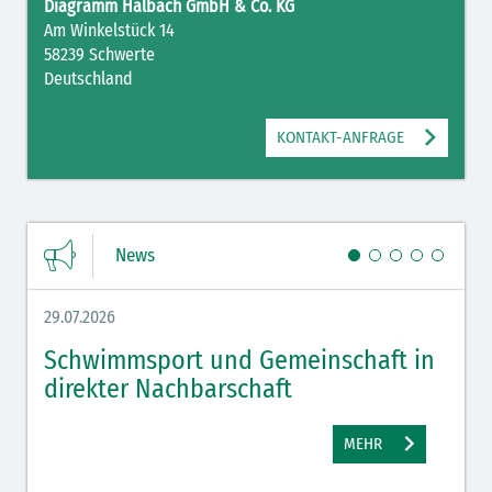
Diagramm Halbach GmbH & Co. KG
Am Winkelstück 14
58239 Schwerte
Deutschland
KONTAKT-ANFRAGE
News
29.07.2026
27.07.
Schwimmsport und Gemeinschaft in
WM 
direkter Nachbarschaft
gut
MEHR