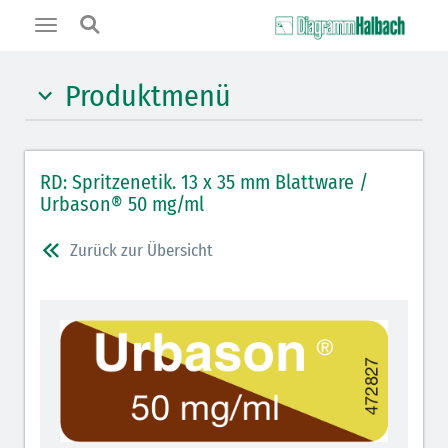
Toggle
navigation
Produktmenü
Hypnotika (gelb)
RD: Spritzenetik. 13 x 35 mm Blattware /
Benzodiazepine (orange)
Urbason® 50 mg/ml
Benzodiazepin-Antagonisten (orange schraffiert)
Zurück zur Übersicht
Muskelrelaxantien (rot weißer Kopfbalken)
Muskelrelaxans-Antagonisten (rot schraffiert)
Opiate/Opioide (hellblau)
Opioid-Antagonisten (hellblau schraffiert)
Lokalanästhetika (grau)