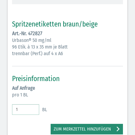
Vasopressoren (hellviolett)
Antihypertonika/Vasodilatantien (hellviolett
Spritzenetiketten braun/beige
schraffiert)
Art.-Nr. 472827
Anticholinergika (hellgrün)
Urbason® 50 mg/ml
96 Etik. à 13 x 35 mm je Blatt
Cholinergika (hellgrün schraffiert)
trennbar (Perf.) auf 4 x A6
Antiemetika (salmon)
Verschiedene Medikamente (weiß)
Preisinformation
Antikoagulantien (hellgrau/weiß mit schwarzem
Auf Anfrage
Rahmen)
pro 1 BL
Bronchodilatatoren (blau-braun)
BL
Antikonvulsiva (grau-lila)
Inodilatatoren (rot-grün)
ZUM MERKZETTEL HINZUFÜGEN