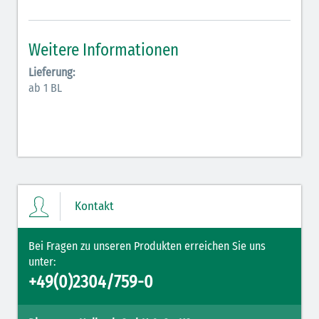
Antiarrhythmika (rot-blau)
Elektrolyte (grün-pink)
Weitere Informationen
Elektrolyte Kalium (grün-blau)
Lieferung:
ab 1 BL
Elektrolyte NaCl (grün)
Hormone (braun-beige)
Hormone Insulin (braun-gelb)
Kontakt
Bei Fragen zu unseren Produkten erreichen Sie uns
unter:
+49(0)2304/759-0