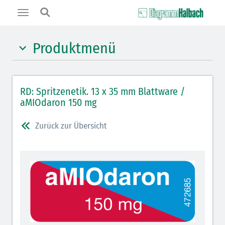
Toggle
navigation
Produktmenü
Hypnotika (gelb)
RD: Spritzenetik. 13 x 35 mm Blattware /
Benzodiazepine (orange)
aMIOdaron 150 mg
Benzodiazepin-Antagonisten (orange schraffiert)
Zurück zur Übersicht
Muskelrelaxantien (rot weißer Kopfbalken)
Muskelrelaxans-Antagonisten (rot schraffiert)
Opiate/Opioide (hellblau)
Opioid-Antagonisten (hellblau schraffiert)
Lokalanästhetika (grau)