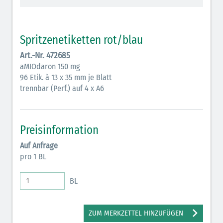
Vasopressoren (hellviolett)
Antihypertonika/Vasodilatantien (hellviolett
Spritzenetiketten rot/blau
schraffiert)
Art.-Nr. 472685
Anticholinergika (hellgrün)
aMIOdaron 150 mg
96 Etik. à 13 x 35 mm je Blatt
Cholinergika (hellgrün schraffiert)
trennbar (Perf.) auf 4 x A6
Antiemetika (salmon)
Verschiedene Medikamente (weiß)
Preisinformation
Antikoagulantien (hellgrau/weiß mit schwarzem
Auf Anfrage
Rahmen)
pro 1 BL
Bronchodilatatoren (blau-braun)
BL
Antikonvulsiva (grau-lila)
Inodilatatoren (rot-grün)
ZUM MERKZETTEL HINZUFÜGEN