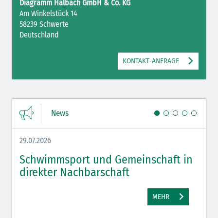
Diagramm Halbach GmbH & Co. KG
Am Winkelstück 14
58239 Schwerte
Deutschland
KONTAKT-ANFRAGE
News
29.07.2026
27.07.
Schwimmsport und Gemeinschaft in
WM 
direkter Nachbarschaft
gut
MEHR