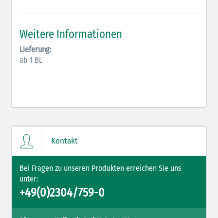
Antiarrhythmika (rot-blau)
Elektrolyte (grün-pink)
Weitere Informationen
Elektrolyte Kalium (grün-blau)
Lieferung:
ab 1 BL
Elektrolyte NaCl (grün)
Hormone (braun-beige)
Hormone Insulin (braun-gelb)
Kontakt
Bei Fragen zu unseren Produkten erreichen Sie uns
unter:
+49(0)2304/759-0