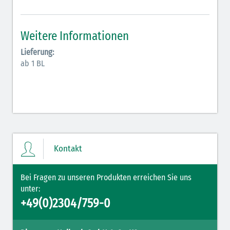
Antiarrhythmika (rot-blau)
Elektrolyte (grün-pink)
Weitere Informationen
Elektrolyte Kalium (grün-blau)
Lieferung:
ab 1 BL
Elektrolyte NaCl (grün)
Hormone (braun-beige)
Hormone Insulin (braun-gelb)
Kontakt
Bei Fragen zu unseren Produkten erreichen Sie uns
unter:
+49(0)2304/759-0