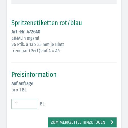
Vasopressoren (hellviolett)
Antihypertonika/Vasodilatantien (hellviolett
Spritzenetiketten rot/blau
schraffiert)
Art.-Nr. 472640
Anticholinergika (hellgrün)
aJMALin mg/ml
96 Etik. à 13 x 35 mm je Blatt
Cholinergika (hellgrün schraffiert)
trennbar (Perf.) auf 4 x A6
Antiemetika (salmon)
Verschiedene Medikamente (weiß)
Preisinformation
Antikoagulantien (hellgrau/weiß mit schwarzem
Auf Anfrage
Rahmen)
pro 1 BL
Bronchodilatatoren (blau-braun)
BL
Antikonvulsiva (grau-lila)
Inodilatatoren (rot-grün)
ZUM MERKZETTEL HINZUFÜGEN