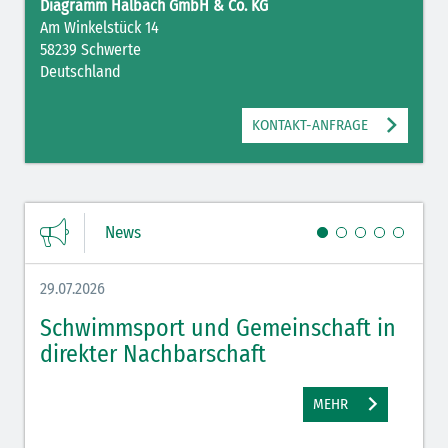
Diagramm Halbach GmbH & Co. KG
Am Winkelstück 14
58239 Schwerte
Deutschland
KONTAKT-ANFRAGE
News
29.07.2026
27.07.
Schwimmsport und Gemeinschaft in
WM 
direkter Nachbarschaft
gut
MEHR