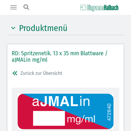
Toggle
navigation
Produktmenü
Hypnotika (gelb)
RD: Spritzenetik. 13 x 35 mm Blattware /
Benzodiazepine (orange)
aJMALin mg/ml
Benzodiazepin-Antagonisten (orange schraffiert)
Zurück zur Übersicht
Muskelrelaxantien (rot weißer Kopfbalken)
Muskelrelaxans-Antagonisten (rot schraffiert)
Opiate/Opioide (hellblau)
Opioid-Antagonisten (hellblau schraffiert)
Lokalanästhetika (grau)