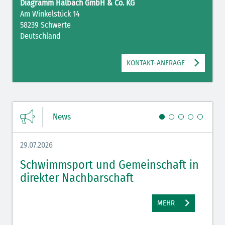
Diagramm Halbach GmbH & Co. KG
Am Winkelstück 14
58239 Schwerte
Deutschland
KONTAKT-ANFRAGE
News
29.07.2026
27.07.
Schwimmsport und Gemeinschaft in
WM 
direkter Nachbarschaft
gut
MEHR