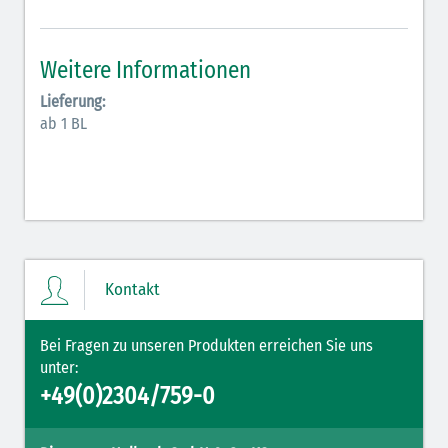
Antiarrhythmika (rot-blau)
Elektrolyte (grün-pink)
Weitere Informationen
Elektrolyte Kalium (grün-blau)
Lieferung:
ab 1 BL
Elektrolyte NaCl (grün)
Hormone (braun-beige)
Hormone Insulin (braun-gelb)
Kontakt
Bei Fragen zu unseren Produkten erreichen Sie uns
unter:
+49(0)2304/759-0