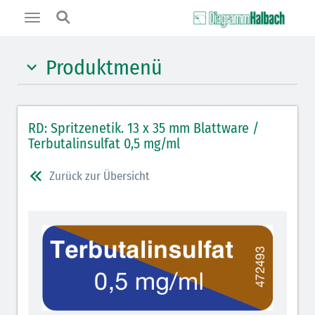
Toggle
navigation
Produktmenü
Hypnotika (gelb)
RD: Spritzenetik. 13 x 35 mm Blattware /
Benzodiazepine (orange)
Terbutalinsulfat 0,5 mg/ml
Benzodiazepin-Antagonisten (orange schraffiert)
Zurück zur Übersicht
Muskelrelaxantien (rot weißer Kopfbalken)
Muskelrelaxans-Antagonisten (rot schraffiert)
Opiate/Opioide (hellblau)
Opioid-Antagonisten (hellblau schraffiert)
Lokalanästhetika (grau)