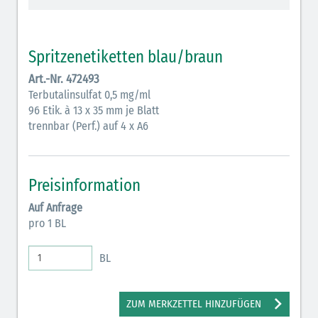
Vasopressoren (hellviolett)
Antihypertonika/Vasodilatantien (hellviolett
Spritzenetiketten blau/braun
schraffiert)
Art.-Nr. 472493
Anticholinergika (hellgrün)
Terbutalinsulfat 0,5 mg/ml
96 Etik. à 13 x 35 mm je Blatt
Cholinergika (hellgrün schraffiert)
trennbar (Perf.) auf 4 x A6
Antiemetika (salmon)
Verschiedene Medikamente (weiß)
Preisinformation
Antikoagulantien (hellgrau/weiß mit schwarzem
Auf Anfrage
Rahmen)
pro 1 BL
Bronchodilatatoren (blau-braun)
BL
Antikonvulsiva (grau-lila)
Inodilatatoren (rot-grün)
ZUM MERKZETTEL HINZUFÜGEN