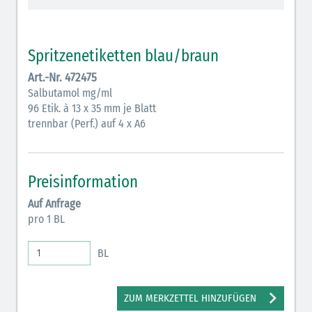
Vasopressoren (hellviolett)
Antihypertonika/Vasodilatantien (hellviolett
Spritzenetiketten blau/braun
schraffiert)
Art.-Nr. 472475
Anticholinergika (hellgrün)
Salbutamol mg/ml
96 Etik. à 13 x 35 mm je Blatt
Cholinergika (hellgrün schraffiert)
trennbar (Perf.) auf 4 x A6
Antiemetika (salmon)
Verschiedene Medikamente (weiß)
Preisinformation
Antikoagulantien (hellgrau/weiß mit schwarzem
Auf Anfrage
Rahmen)
pro 1 BL
Bronchodilatatoren (blau-braun)
BL
Antikonvulsiva (grau-lila)
Inodilatatoren (rot-grün)
ZUM MERKZETTEL HINZUFÜGEN