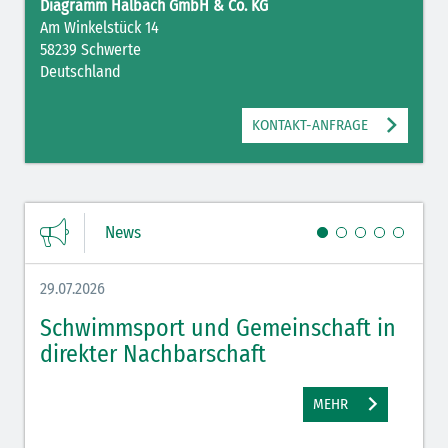
Diagramm Halbach GmbH & Co. KG
Am Winkelstück 14
58239 Schwerte
Deutschland
KONTAKT-ANFRAGE
News
29.07.2026
27.07.
Schwimmsport und Gemeinschaft in
WM 
direkter Nachbarschaft
gut
MEHR