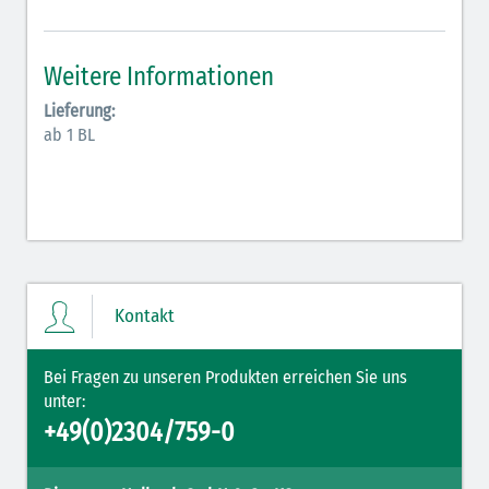
Antiarrhythmika (rot-blau)
Elektrolyte (grün-pink)
Weitere Informationen
Elektrolyte Kalium (grün-blau)
Lieferung:
ab 1 BL
Elektrolyte NaCl (grün)
Hormone (braun-beige)
Hormone Insulin (braun-gelb)
Kontakt
Bei Fragen zu unseren Produkten erreichen Sie uns
unter:
+49(0)2304/759-0