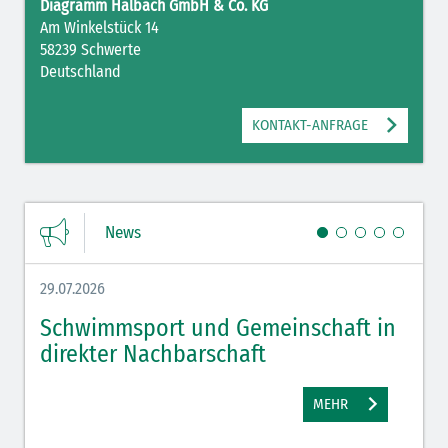
Diagramm Halbach GmbH & Co. KG
Am Winkelstück 14
58239 Schwerte
Deutschland
KONTAKT-ANFRAGE
News
29.07.2026
27.07.
Schwimmsport und Gemeinschaft in
WM 
direkter Nachbarschaft
gut
MEHR