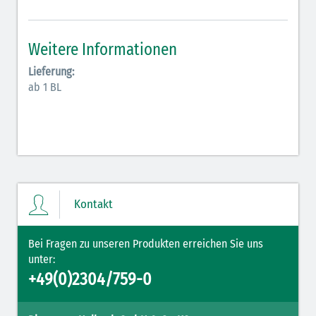
Antiarrhythmika (rot-blau)
Elektrolyte (grün-pink)
Weitere Informationen
Elektrolyte Kalium (grün-blau)
Lieferung:
ab 1 BL
Elektrolyte NaCl (grün)
Hormone (braun-beige)
Hormone Insulin (braun-gelb)
Kontakt
Bei Fragen zu unseren Produkten erreichen Sie uns
unter:
+49(0)2304/759-0