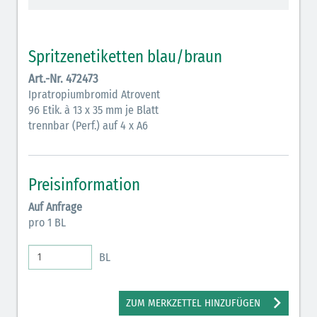
Vasopressoren (hellviolett)
Antihypertonika/Vasodilatantien (hellviolett
Spritzenetiketten blau/braun
schraffiert)
Art.-Nr. 472473
Anticholinergika (hellgrün)
Ipratropiumbromid Atrovent
96 Etik. à 13 x 35 mm je Blatt
Cholinergika (hellgrün schraffiert)
trennbar (Perf.) auf 4 x A6
Antiemetika (salmon)
Verschiedene Medikamente (weiß)
Preisinformation
Antikoagulantien (hellgrau/weiß mit schwarzem
Auf Anfrage
Rahmen)
pro 1 BL
Bronchodilatatoren (blau-braun)
BL
Antikonvulsiva (grau-lila)
Inodilatatoren (rot-grün)
ZUM MERKZETTEL HINZUFÜGEN