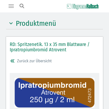
Toggle
navigation
Produktmenü
Hypnotika (gelb)
RD: Spritzenetik. 13 x 35 mm Blattware /
Benzodiazepine (orange)
Ipratropiumbromid Atrovent
Benzodiazepin-Antagonisten (orange schraffiert)
Zurück zur Übersicht
Muskelrelaxantien (rot weißer Kopfbalken)
Muskelrelaxans-Antagonisten (rot schraffiert)
Opiate/Opioide (hellblau)
Opioid-Antagonisten (hellblau schraffiert)
Lokalanästhetika (grau)