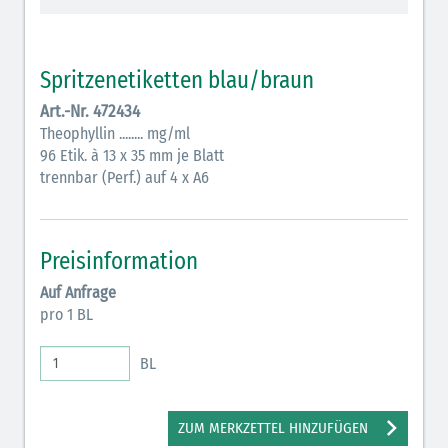
Vasopressoren (hellviolett)
Antihypertonika/Vasodilatantien (hellviolett
Spritzenetiketten blau/braun
schraffiert)
Art.-Nr. 472434
Anticholinergika (hellgrün)
Theophyllin ........ mg/ml
96 Etik. à 13 x 35 mm je Blatt
Cholinergika (hellgrün schraffiert)
trennbar (Perf.) auf 4 x A6
Antiemetika (salmon)
Verschiedene Medikamente (weiß)
Preisinformation
Antikoagulantien (hellgrau/weiß mit schwarzem
Auf Anfrage
Rahmen)
pro 1 BL
Bronchodilatatoren (blau-braun)
BL
Antikonvulsiva (grau-lila)
Inodilatatoren (rot-grün)
ZUM MERKZETTEL HINZUFÜGEN