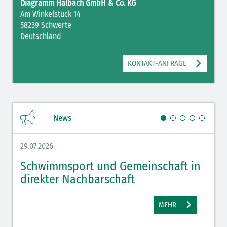
Diagramm Halbach GmbH & Co. KG
Am Winkelstück 14
58239 Schwerte
Deutschland
KONTAKT-ANFRAGE
News
29.07.2026
27.07.
Schwimmsport und Gemeinschaft in
WM 
direkter Nachbarschaft
gut
MEHR