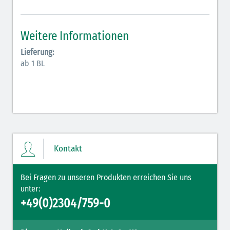
Antiarrhythmika (rot-blau)
Elektrolyte (grün-pink)
Weitere Informationen
Elektrolyte Kalium (grün-blau)
Lieferung:
ab 1 BL
Elektrolyte NaCl (grün)
Hormone (braun-beige)
Hormone Insulin (braun-gelb)
Kontakt
Bei Fragen zu unseren Produkten erreichen Sie uns
unter:
+49(0)2304/759-0