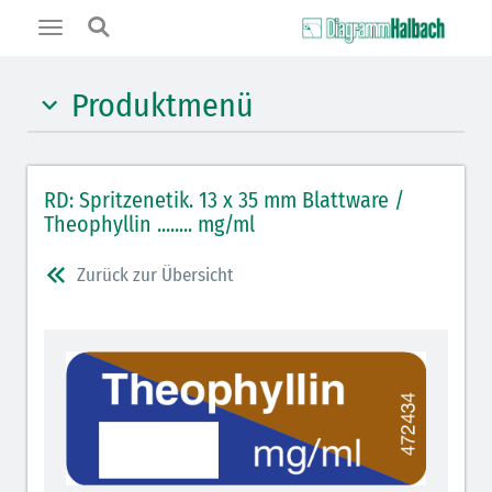
Toggle
navigation
Produktmenü
Hypnotika (gelb)
RD: Spritzenetik. 13 x 35 mm Blattware /
Benzodiazepine (orange)
Theophyllin ........ mg/ml
Benzodiazepin-Antagonisten (orange schraffiert)
Zurück zur Übersicht
Muskelrelaxantien (rot weißer Kopfbalken)
Muskelrelaxans-Antagonisten (rot schraffiert)
Opiate/Opioide (hellblau)
Opioid-Antagonisten (hellblau schraffiert)
Lokalanästhetika (grau)