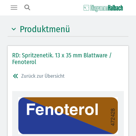
Toggle
navigation
Produktmenü
Hypnotika (gelb)
RD: Spritzenetik. 13 x 35 mm Blattware /
Benzodiazepine (orange)
Fenoterol
Benzodiazepin-Antagonisten (orange schraffiert)
Zurück zur Übersicht
Muskelrelaxantien (rot weißer Kopfbalken)
Muskelrelaxans-Antagonisten (rot schraffiert)
Opiate/Opioide (hellblau)
Opioid-Antagonisten (hellblau schraffiert)
Lokalanästhetika (grau)