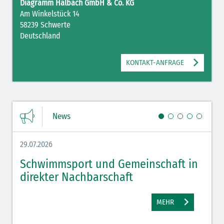
Diagramm Halbach GmbH & Co. KG
Am Winkelstück 14
58239 Schwerte
Deutschland
KONTAKT-ANFRAGE
News
29.07.2026
27.07.
Schwimmsport und Gemeinschaft in
WM 
direkter Nachbarschaft
gut
MEHR