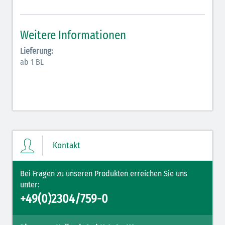
Antiarrhythmika (rot-blau)
Elektrolyte (grün-pink)
Weitere Informationen
Elektrolyte Kalium (grün-blau)
Lieferung:
ab 1 BL
Elektrolyte NaCl (grün)
Hormone (braun-beige)
Hormone Insulin (braun-gelb)
Kontakt
Bei Fragen zu unseren Produkten erreichen Sie uns
unter:
+49(0)2304/759-0