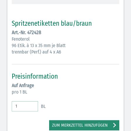
Vasopressoren (hellviolett)
Antihypertonika/Vasodilatantien (hellviolett
Spritzenetiketten blau/braun
schraffiert)
Art.-Nr. 472428
Anticholinergika (hellgrün)
Fenoterol
96 Etik. à 13 x 35 mm je Blatt
Cholinergika (hellgrün schraffiert)
trennbar (Perf.) auf 4 x A6
Antiemetika (salmon)
Verschiedene Medikamente (weiß)
Preisinformation
Antikoagulantien (hellgrau/weiß mit schwarzem
Auf Anfrage
Rahmen)
pro 1 BL
Bronchodilatatoren (blau-braun)
BL
Antikonvulsiva (grau-lila)
Inodilatatoren (rot-grün)
ZUM MERKZETTEL HINZUFÜGEN