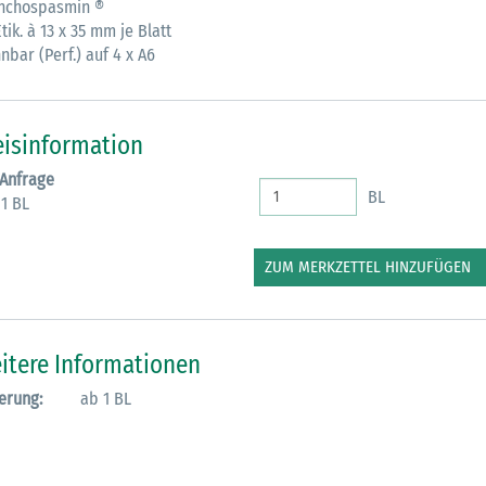
nchospasmin ®
tik. à 13 x 35 mm je Blatt
M
nbar (Perf.) auf 4 x A6
eisinformation
 Anfrage
BL
 1 BL
ZUM MERKZETTEL HINZUFÜGEN
itere Informationen
erung:
ab 1 BL