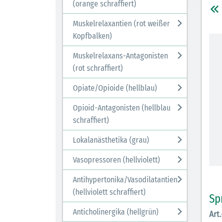
(orange schraffiert)
Muskelrelaxantien (rot weißer
Kopfbalken)
Muskelrelaxans-Antagonisten
(rot schraffiert)
Opiate/Opioide (hellblau)
Opioid-Antagonisten (hellblau
schraffiert)
Lokalanästhetika (grau)
Vasopressoren (hellviolett)
Antihypertonika/Vasodilatantien
(hellviolett schraffiert)
Sp
Anticholinergika (hellgrün)
Art