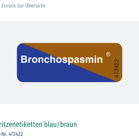
Zurück zur Übersicht
30.06.2026
Ein ganzes
ritzenetiketten blau/braun
Berufsleben 
.-Nr. 472422
Diagramm Ha