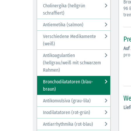
Bro
Cholinergika (hellgrün
96 E
schraffiert)
tren
Antiemetika (salmon)
Verschiedene Medikamente
Pr
(weiß)
Auf
pro
Antikoagulantien
(hellgrau/weiß mit schwarzem
Rahmen)
Bronchodilatatoren (blau-
braun)
We
Antikonvulsiva (grau-lila)
Lief
Inodilatatoren (rot-grün)
Antiarrhythmika (rot-blau)