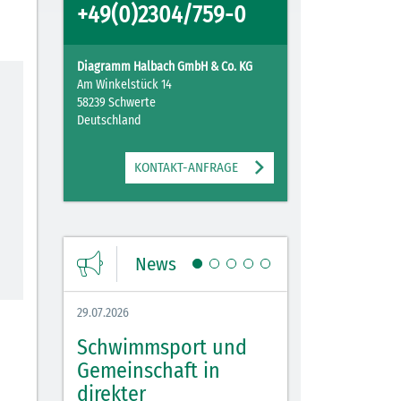
+49(0)2304/759-0
Diagramm Halbach GmbH & Co. KG
Am Winkelstück 14
58239 Schwerte
Deutschland
KONTAKT-ANFRAGE
News
29.07.2026
27.07.2026
Schwimmsport und
WM Tippspiel 
bei
Gemeinschaft in
für Spannung,
lbach
direkter
Stimmung und 