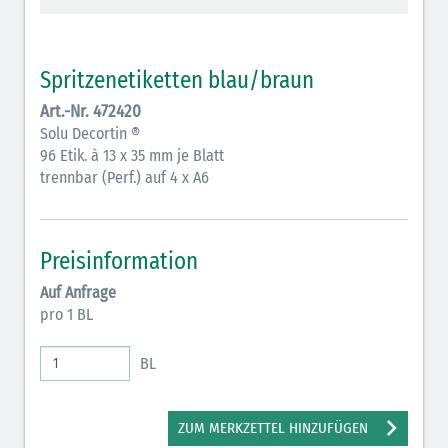
Vasopressoren (hellviolett)
Antihypertonika/Vasodilatantien (hellviolett
Spritzenetiketten blau/braun
schraffiert)
Art.-Nr. 472420
Anticholinergika (hellgrün)
Solu Decortin ®
96 Etik. à 13 x 35 mm je Blatt
Cholinergika (hellgrün schraffiert)
trennbar (Perf.) auf 4 x A6
Antiemetika (salmon)
Verschiedene Medikamente (weiß)
Preisinformation
Antikoagulantien (hellgrau/weiß mit schwarzem
Auf Anfrage
Rahmen)
pro 1 BL
Bronchodilatatoren (blau-braun)
BL
Antikonvulsiva (grau-lila)
Inodilatatoren (rot-grün)
ZUM MERKZETTEL HINZUFÜGEN