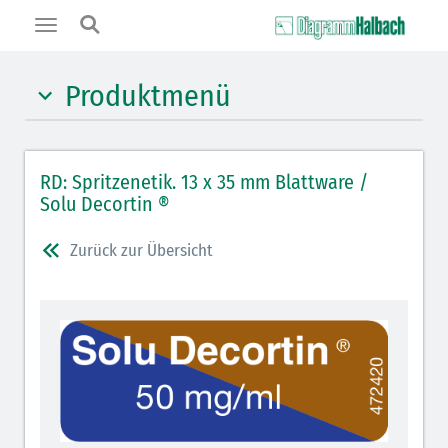
Toggle
navigation
Produktmenü
Hypnotika (gelb)
RD: Spritzenetik. 13 x 35 mm Blattware /
Benzodiazepine (orange)
Solu Decortin ®
Benzodiazepin-Antagonisten (orange schraffiert)
Zurück zur Übersicht
Muskelrelaxantien (rot weißer Kopfbalken)
Muskelrelaxans-Antagonisten (rot schraffiert)
Opiate/Opioide (hellblau)
Opioid-Antagonisten (hellblau schraffiert)
Lokalanästhetika (grau)