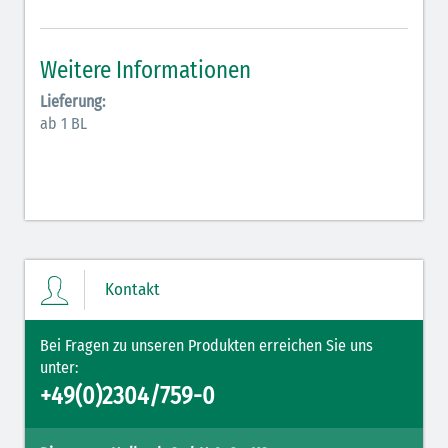
Antiarrhythmika (rot-blau)
Elektrolyte (grün-pink)
Weitere Informationen
Elektrolyte Kalium (grün-blau)
Lieferung:
ab 1 BL
Elektrolyte NaCl (grün)
Hormone (braun-beige)
Hormone Insulin (braun-gelb)
Kontakt
Bei Fragen zu unseren Produkten erreichen Sie uns
unter:
+49(0)2304/759-0