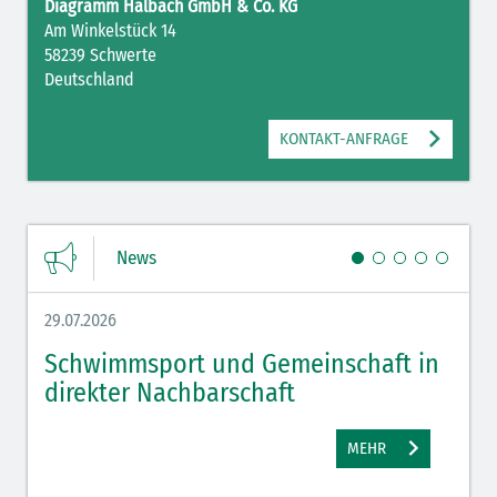
Diagramm Halbach GmbH & Co. KG
Am Winkelstück 14
58239 Schwerte
Deutschland
KONTAKT-ANFRAGE
News
29.07.2026
27.07.
Schwimmsport und Gemeinschaft in
WM 
direkter Nachbarschaft
gut
MEHR