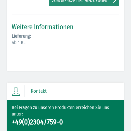
ZUM MERKZETTEL HINZUFÜGEN
Antiarrhythmika (rot-blau)
Elektrolyte (grün-pink)
Weitere Informationen
Elektrolyte Kalium (grün-blau)
Lieferung:
Elektrolyte NaCl (grün)
ab 1 BL
Hormone (braun-beige)
Hormone Insulin (braun-gelb)
Kontakt
Bei Fragen zu unseren Produkten erreichen Sie uns
unter:
+49(0)2304/759-0