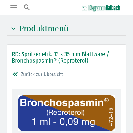
Toggle
navigation
Produktmenü
Hypnotika (gelb)
RD: Spritzenetik. 13 x 35 mm Blattware /
Benzodiazepine (orange)
Bronchospasmin® (Reproterol)
Benzodiazepin-Antagonisten (orange schraffiert)
Zurück zur Übersicht
Muskelrelaxantien (rot weißer Kopfbalken)
Muskelrelaxans-Antagonisten (rot schraffiert)
Opiate/Opioide (hellblau)
Opioid-Antagonisten (hellblau schraffiert)
Lokalanästhetika (grau)