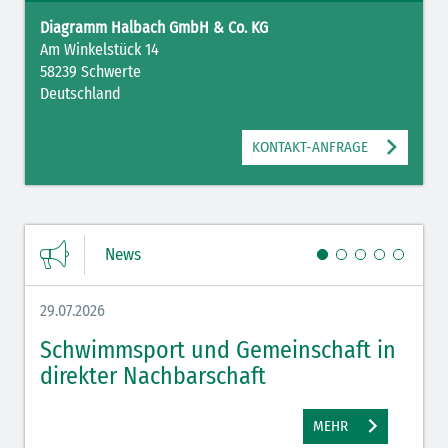
Diagramm Halbach GmbH & Co. KG
Am Winkelstück 14
58239 Schwerte
Deutschland
KONTAKT-ANFRAGE
News
29.07.2026
27.07.
Schwimmsport und Gemeinschaft in
WM 
direkter Nachbarschaft
gut
MEHR