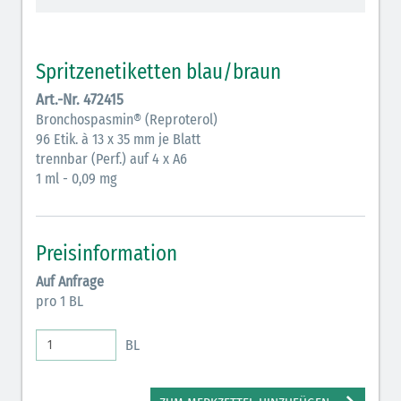
Vasopressoren (hellviolett)
Antihypertonika/Vasodilatantien (hellviolett
Spritzenetiketten blau/braun
schraffiert)
Art.-Nr. 472415
Anticholinergika (hellgrün)
Bronchospasmin® (Reproterol)
96 Etik. à 13 x 35 mm je Blatt
Cholinergika (hellgrün schraffiert)
trennbar (Perf.) auf 4 x A6
Antiemetika (salmon)
1 ml - 0,09 mg
Verschiedene Medikamente (weiß)
Antikoagulantien (hellgrau/weiß mit schwarzem
Preisinformation
Rahmen)
Auf Anfrage
pro 1 BL
Bronchodilatatoren (blau-braun)
Antikonvulsiva (grau-lila)
BL
Inodilatatoren (rot-grün)