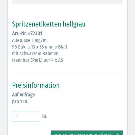
Vasopressoren (hellviolett)
Antihypertonika/Vasodilatantien (hellviolett
Spritzenetiketten hellgrau
schraffiert)
Art.-Nr. 472301
Anticholinergika (hellgrün)
Alteplase 1 mg/ml
96 Etik. à 13 x 35 mm je Blatt
Cholinergika (hellgrün schraffiert)
mit schwarzem Rahmen
Antiemetika (salmon)
trennbar (Perf.) auf 4 x A6
Verschiedene Medikamente (weiß)
Antikoagulantien (hellgrau/weiß mit schwarzem
Preisinformation
Rahmen)
Auf Anfrage
pro 1 BL
Bronchodilatatoren (blau-braun)
Antikonvulsiva (grau-lila)
BL
Inodilatatoren (rot-grün)