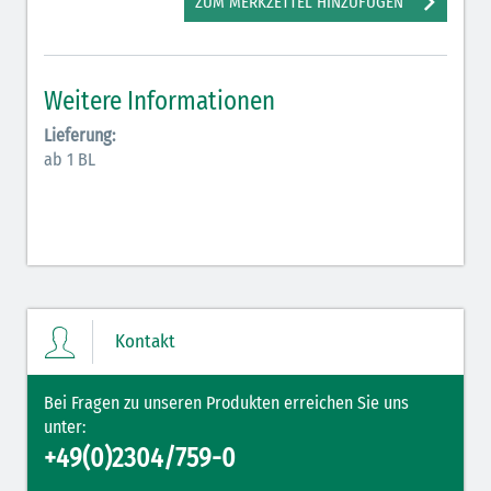
ZUM MERKZETTEL HINZUFÜGEN
Antiarrhythmika (rot-blau)
Elektrolyte (grün-pink)
Weitere Informationen
Elektrolyte Kalium (grün-blau)
Lieferung:
Elektrolyte NaCl (grün)
ab 1 BL
Hormone (braun-beige)
Hormone Insulin (braun-gelb)
Kontakt
Bei Fragen zu unseren Produkten erreichen Sie uns
unter:
+49(0)2304/759-0