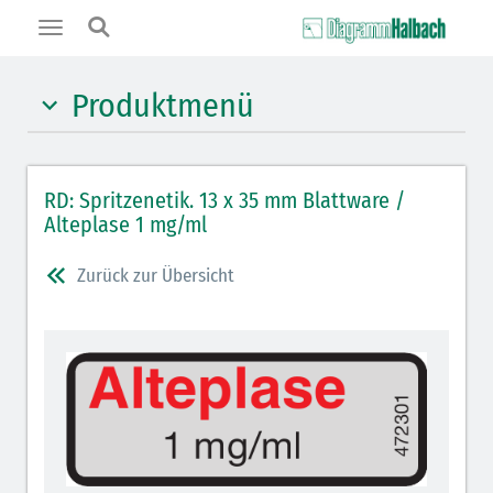
Toggle
navigation
Produktmenü
Hypnotika (gelb)
RD: Spritzenetik. 13 x 35 mm Blattware /
Benzodiazepine (orange)
Alteplase 1 mg/ml
Benzodiazepin-Antagonisten (orange schraffiert)
Zurück zur Übersicht
Muskelrelaxantien (rot weißer Kopfbalken)
Muskelrelaxans-Antagonisten (rot schraffiert)
Opiate/Opioide (hellblau)
Opioid-Antagonisten (hellblau schraffiert)
Lokalanästhetika (grau)