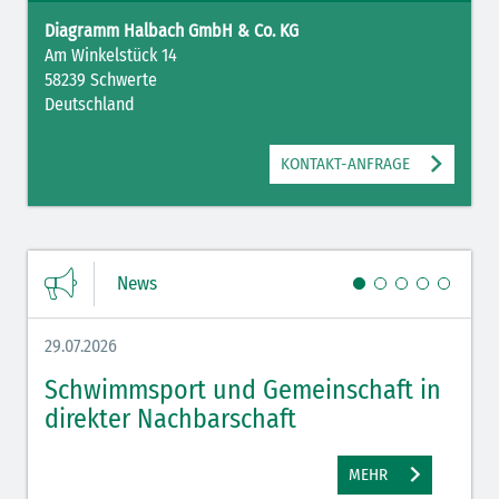
Diagramm Halbach GmbH & Co. KG
Am Winkelstück 14
58239 Schwerte
Deutschland
KONTAKT-ANFRAGE
News
29.07.2026
27.07.
Schwimmsport und Gemeinschaft in
WM 
direkter Nachbarschaft
gut
MEHR