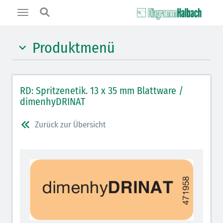
Toggle
navigation
Produktmenü
Hypnotika (gelb)
RD: Spritzenetik. 13 x 35 mm Blattware /
Benzodiazepine (orange)
dimenhyDRINAT
Benzodiazepin-Antagonisten (orange schraffiert)
Zurück zur Übersicht
Muskelrelaxantien (rot weißer Kopfbalken)
Muskelrelaxans-Antagonisten (rot schraffiert)
Opiate/Opioide (hellblau)
Opioid-Antagonisten (hellblau schraffiert)
Lokalanästhetika (grau)