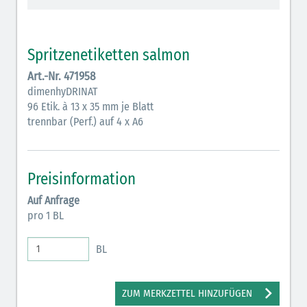
Vasopressoren (hellviolett)
Antihypertonika/Vasodilatantien (hellviolett
Spritzenetiketten salmon
schraffiert)
Art.-Nr. 471958
Anticholinergika (hellgrün)
dimenhyDRINAT
96 Etik. à 13 x 35 mm je Blatt
Cholinergika (hellgrün schraffiert)
trennbar (Perf.) auf 4 x A6
Antiemetika (salmon)
Verschiedene Medikamente (weiß)
Preisinformation
Antikoagulantien (hellgrau/weiß mit schwarzem
Auf Anfrage
Rahmen)
pro 1 BL
Bronchodilatatoren (blau-braun)
BL
Antikonvulsiva (grau-lila)
Inodilatatoren (rot-grün)
ZUM MERKZETTEL HINZUFÜGEN