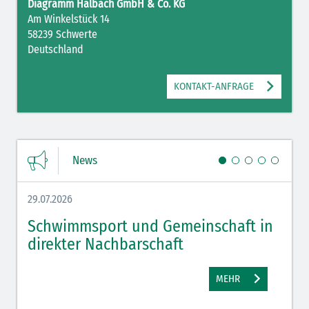
Diagramm Halbach GmbH & Co. KG
Am Winkelstück 14
58239 Schwerte
Deutschland
KONTAKT-ANFRAGE
News
29.07.2026
27.07.
Schwimmsport und Gemeinschaft in
WM 
direkter Nachbarschaft
gut
MEHR