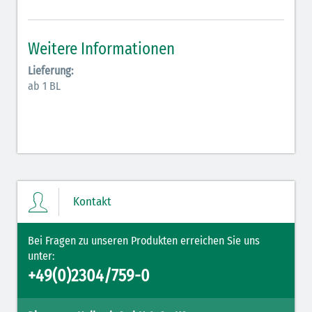
Antiarrhythmika (rot-blau)
Elektrolyte (grün-pink)
Weitere Informationen
Elektrolyte Kalium (grün-blau)
Lieferung:
ab 1 BL
Elektrolyte NaCl (grün)
Hormone (braun-beige)
Hormone Insulin (braun-gelb)
Kontakt
Bei Fragen zu unseren Produkten erreichen Sie uns
unter:
+49(0)2304/759-0