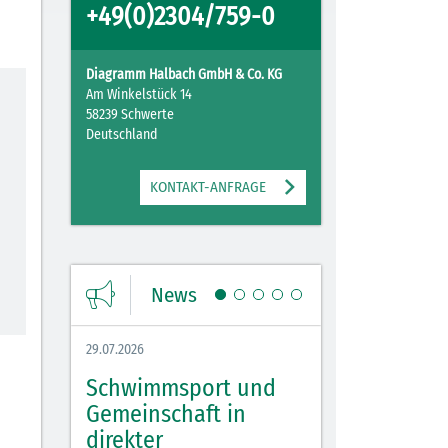
+49(0)2304/759-0
Diagramm Halbach GmbH & Co. KG
Am Winkelstück 14
58239 Schwerte
Deutschland
KONTAKT-ANFRAGE
News
29.07.2026
27.07.2026
Schwimmsport und
WM Tippspiel 
bei
Gemeinschaft in
für Spannung,
lbach
direkter
Stimmung und 