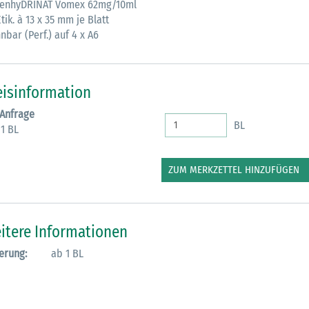
enhyDRINAT Vomex 62mg/10ml
tik. à 13 x 35 mm je Blatt
M
nbar (Perf.) auf 4 x A6
eisinformation
 Anfrage
BL
 1 BL
ZUM MERKZETTEL HINZUFÜGEN
itere Informationen
erung:
ab 1 BL