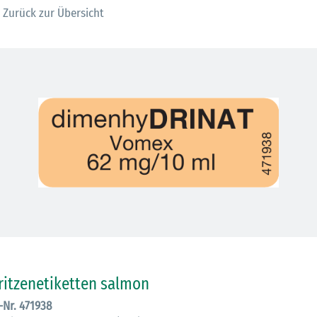
Zurück zur Übersicht
30.06.2026
Ein ganzes
ritzenetiketten salmon
Berufsleben 
.-Nr. 471938
Diagramm Ha