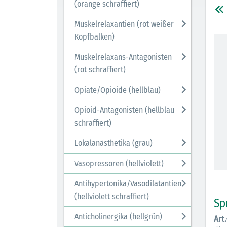
(orange schraffiert)
Muskelrelaxantien (rot weißer
Kopfbalken)
Muskelrelaxans-Antagonisten
(rot schraffiert)
Opiate/Opioide (hellblau)
Opioid-Antagonisten (hellblau
schraffiert)
Lokalanästhetika (grau)
Vasopressoren (hellviolett)
Antihypertonika/Vasodilatantien
(hellviolett schraffiert)
Sp
Anticholinergika (hellgrün)
Art