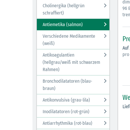
dim
Cholinergika (hellgrün
96 E
schraffiert)
tren
Antiemetika (salmon)
Verschiedene Medikamente
Pr
(weiß)
Auf
pro
Antikoagulantien
(hellgrau/weiß mit schwarzem
Rahmen)
Bronchodilatatoren (blau-
braun)
We
Antikonvulsiva (grau-lila)
Lief
Inodilatatoren (rot-grün)
Antiarrhythmika (rot-blau)