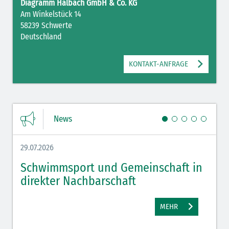
Diagramm Halbach GmbH & Co. KG
Am Winkelstück 14
58239 Schwerte
Deutschland
KONTAKT-ANFRAGE
News
29.07.2026
27.07.
Schwimmsport und Gemeinschaft in
WM 
direkter Nachbarschaft
gut
MEHR