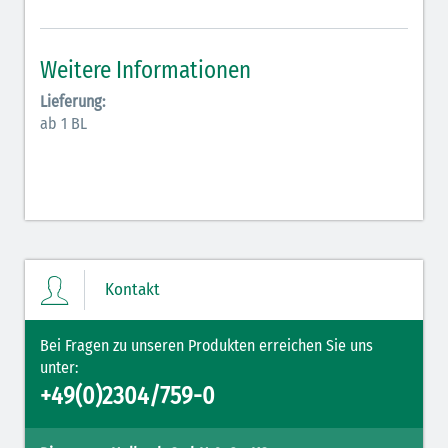
Antiarrhythmika (rot-blau)
Elektrolyte (grün-pink)
Weitere Informationen
Elektrolyte Kalium (grün-blau)
Lieferung:
ab 1 BL
Elektrolyte NaCl (grün)
Hormone (braun-beige)
Hormone Insulin (braun-gelb)
Kontakt
Bei Fragen zu unseren Produkten erreichen Sie uns
unter:
+49(0)2304/759-0