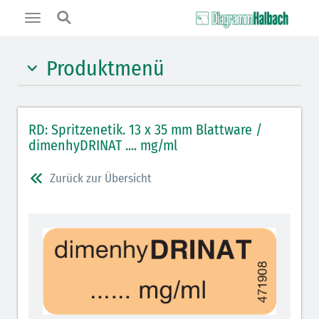
Toggle
navigation
Produktmenü
Hypnotika (gelb)
RD: Spritzenetik. 13 x 35 mm Blattware /
Benzodiazepine (orange)
dimenhyDRINAT .... mg/ml
Benzodiazepin-Antagonisten (orange schraffiert)
Zurück zur Übersicht
Muskelrelaxantien (rot weißer Kopfbalken)
Muskelrelaxans-Antagonisten (rot schraffiert)
Opiate/Opioide (hellblau)
Opioid-Antagonisten (hellblau schraffiert)
Lokalanästhetika (grau)