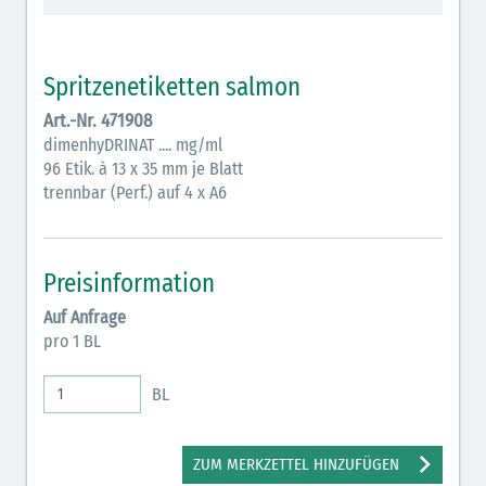
Vasopressoren (hellviolett)
Antihypertonika/Vasodilatantien (hellviolett
Spritzenetiketten salmon
schraffiert)
Art.-Nr. 471908
Anticholinergika (hellgrün)
dimenhyDRINAT .... mg/ml
96 Etik. à 13 x 35 mm je Blatt
Cholinergika (hellgrün schraffiert)
trennbar (Perf.) auf 4 x A6
Antiemetika (salmon)
Verschiedene Medikamente (weiß)
Preisinformation
Antikoagulantien (hellgrau/weiß mit schwarzem
Auf Anfrage
Rahmen)
pro 1 BL
Bronchodilatatoren (blau-braun)
BL
Antikonvulsiva (grau-lila)
Inodilatatoren (rot-grün)
ZUM MERKZETTEL HINZUFÜGEN