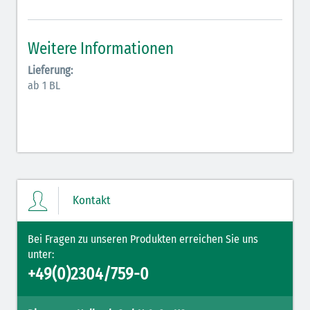
Antiarrhythmika (rot-blau)
Elektrolyte (grün-pink)
Weitere Informationen
Elektrolyte Kalium (grün-blau)
Lieferung:
ab 1 BL
Elektrolyte NaCl (grün)
Hormone (braun-beige)
Hormone Insulin (braun-gelb)
Kontakt
Bei Fragen zu unseren Produkten erreichen Sie uns
unter:
+49(0)2304/759-0