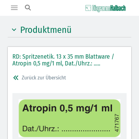
Toggle
navigation
Produktmenü
Hypnotika (gelb)
RD: Spritzenetik. 13 x 35 mm Blattware /
Benzodiazepine (orange)
Atropin 0,5 mg/1 ml, Dat./Uhrz.: …..
Benzodiazepin-Antagonisten (orange schraffiert)
Zurück zur Übersicht
Muskelrelaxantien (rot weißer Kopfbalken)
Muskelrelaxans-Antagonisten (rot schraffiert)
Opiate/Opioide (hellblau)
Opioid-Antagonisten (hellblau schraffiert)
Lokalanästhetika (grau)