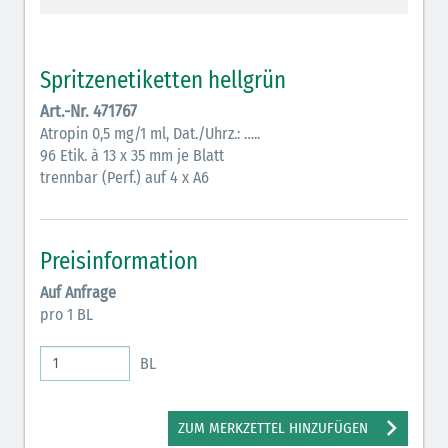
Vasopressoren (hellviolett)
Antihypertonika/Vasodilatantien (hellviolett
Spritzenetiketten hellgrün
schraffiert)
Art.-Nr. 471767
Anticholinergika (hellgrün)
Atropin 0,5 mg/1 ml, Dat./Uhrz.: …..
96 Etik. à 13 x 35 mm je Blatt
Cholinergika (hellgrün schraffiert)
trennbar (Perf.) auf 4 x A6
Antiemetika (salmon)
Verschiedene Medikamente (weiß)
Preisinformation
Antikoagulantien (hellgrau/weiß mit schwarzem
Auf Anfrage
Rahmen)
pro 1 BL
Bronchodilatatoren (blau-braun)
BL
Antikonvulsiva (grau-lila)
Inodilatatoren (rot-grün)
ZUM MERKZETTEL HINZUFÜGEN