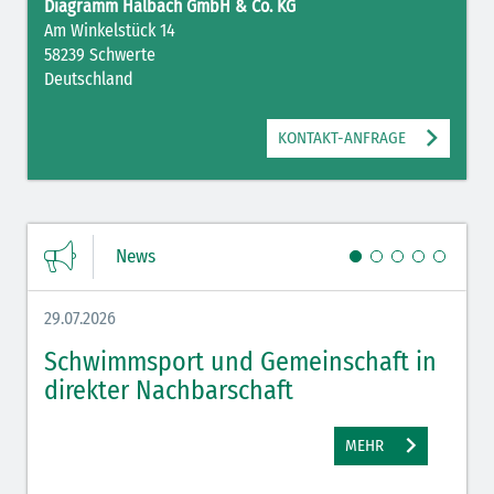
Diagramm Halbach GmbH & Co. KG
Am Winkelstück 14
58239 Schwerte
Deutschland
KONTAKT-ANFRAGE
News
29.07.2026
27.07.
Schwimmsport und Gemeinschaft in
WM 
direkter Nachbarschaft
gut
MEHR