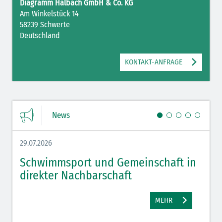
Diagramm Halbach GmbH & Co. KG
Am Winkelstück 14
58239 Schwerte
Deutschland
KONTAKT-ANFRAGE
News
29.07.2026
27.07.
Schwimmsport und Gemeinschaft in
WM 
direkter Nachbarschaft
gut
MEHR