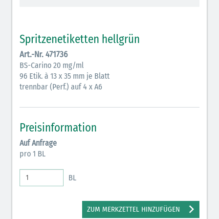
Vasopressoren (hellviolett)
Antihypertonika/Vasodilatantien (hellviolett
Spritzenetiketten hellgrün
schraffiert)
Art.-Nr. 471736
Anticholinergika (hellgrün)
BS-Carino 20 mg/ml
96 Etik. à 13 x 35 mm je Blatt
Cholinergika (hellgrün schraffiert)
trennbar (Perf.) auf 4 x A6
Antiemetika (salmon)
Verschiedene Medikamente (weiß)
Preisinformation
Antikoagulantien (hellgrau/weiß mit schwarzem
Auf Anfrage
Rahmen)
pro 1 BL
Bronchodilatatoren (blau-braun)
BL
Antikonvulsiva (grau-lila)
Inodilatatoren (rot-grün)
ZUM MERKZETTEL HINZUFÜGEN