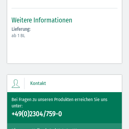
Antiarrhythmika (rot-blau)
Elektrolyte (grün-pink)
Weitere Informationen
Elektrolyte Kalium (grün-blau)
Lieferung:
ab 1 BL
Elektrolyte NaCl (grün)
Hormone (braun-beige)
Hormone Insulin (braun-gelb)
Kontakt
Bei Fragen zu unseren Produkten erreichen Sie uns
unter:
+49(0)2304/759-0