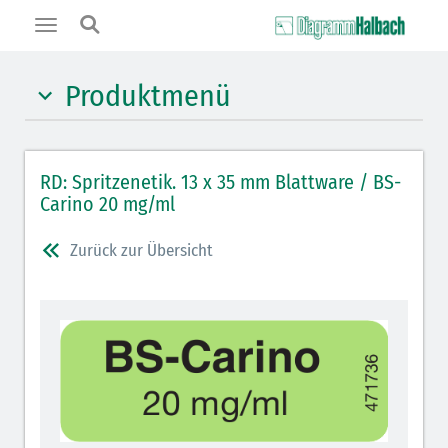
Toggle
navigation
Produktmenü
Hypnotika (gelb)
RD: Spritzenetik. 13 x 35 mm Blattware / BS-
Benzodiazepine (orange)
Carino 20 mg/ml
Benzodiazepin-Antagonisten (orange schraffiert)
Zurück zur Übersicht
Muskelrelaxantien (rot weißer Kopfbalken)
Muskelrelaxans-Antagonisten (rot schraffiert)
Opiate/Opioide (hellblau)
Opioid-Antagonisten (hellblau schraffiert)
Lokalanästhetika (grau)