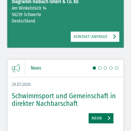
Diagramm Halbach GmbH & Co. KG
Am Winkelstück 14
58239 Schwerte
Deutschland
KONTAKT-ANFRAGE
News
29.07.2026
27.07.
Schwimmsport und Gemeinschaft in
WM 
direkter Nachbarschaft
gut
MEHR