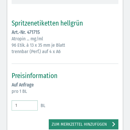
Vasopressoren (hellviolett)
Antihypertonika/Vasodilatantien (hellviolett
Spritzenetiketten hellgrün
schraffiert)
Art.-Nr. 471715
Anticholinergika (hellgrün)
Atropin ... mg/ml
96 Etik. à 13 x 35 mm je Blatt
Cholinergika (hellgrün schraffiert)
trennbar (Perf.) auf 4 x A6
Antiemetika (salmon)
Verschiedene Medikamente (weiß)
Preisinformation
Antikoagulantien (hellgrau/weiß mit schwarzem
Auf Anfrage
Rahmen)
pro 1 BL
Bronchodilatatoren (blau-braun)
BL
Antikonvulsiva (grau-lila)
Inodilatatoren (rot-grün)
ZUM MERKZETTEL HINZUFÜGEN