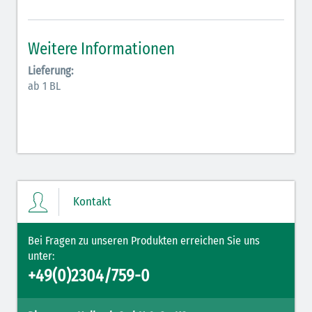
Antiarrhythmika (rot-blau)
Elektrolyte (grün-pink)
Weitere Informationen
Elektrolyte Kalium (grün-blau)
Lieferung:
ab 1 BL
Elektrolyte NaCl (grün)
Hormone (braun-beige)
Hormone Insulin (braun-gelb)
Kontakt
Bei Fragen zu unseren Produkten erreichen Sie uns
unter:
+49(0)2304/759-0