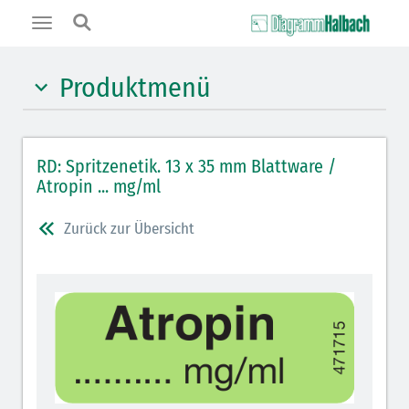
Toggle
navigation
Produktmenü
Hypnotika (gelb)
RD: Spritzenetik. 13 x 35 mm Blattware /
Benzodiazepine (orange)
Atropin ... mg/ml
Benzodiazepin-Antagonisten (orange schraffiert)
Zurück zur Übersicht
Muskelrelaxantien (rot weißer Kopfbalken)
Muskelrelaxans-Antagonisten (rot schraffiert)
Opiate/Opioide (hellblau)
Opioid-Antagonisten (hellblau schraffiert)
Lokalanästhetika (grau)