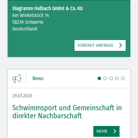
Diagramm Halbach GmbH & Co. KG
Am Winkelstück 14
58239 Schwerte
Deutschland
KONTAKT-ANFRAGE
News
29.07.2026
27.07.
Schwimmsport und Gemeinschaft in
WM 
direkter Nachbarschaft
gut
MEHR