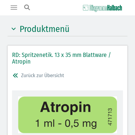
Toggle
navigation
Produktmenü
Hypnotika (gelb)
RD: Spritzenetik. 13 x 35 mm Blattware /
Benzodiazepine (orange)
Atropin
Benzodiazepin-Antagonisten (orange schraffiert)
Zurück zur Übersicht
Muskelrelaxantien (rot weißer Kopfbalken)
Muskelrelaxans-Antagonisten (rot schraffiert)
Opiate/Opioide (hellblau)
Opioid-Antagonisten (hellblau schraffiert)
Lokalanästhetika (grau)