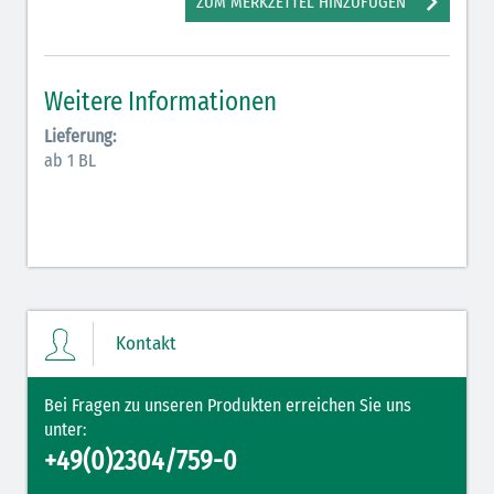
ZUM MERKZETTEL HINZUFÜGEN
Antiarrhythmika (rot-blau)
Elektrolyte (grün-pink)
Weitere Informationen
Elektrolyte Kalium (grün-blau)
Lieferung:
Elektrolyte NaCl (grün)
ab 1 BL
Hormone (braun-beige)
Hormone Insulin (braun-gelb)
Kontakt
Bei Fragen zu unseren Produkten erreichen Sie uns
unter:
+49(0)2304/759-0