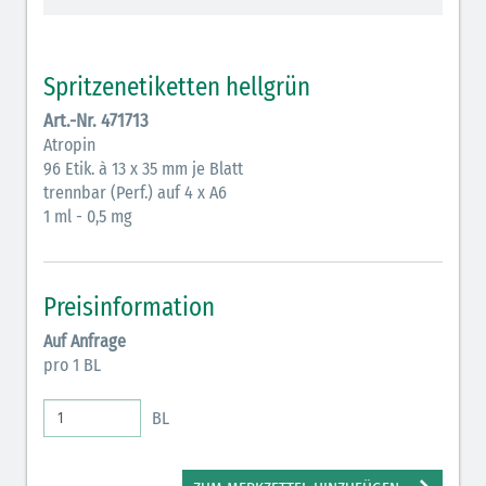
Vasopressoren (hellviolett)
Antihypertonika/Vasodilatantien (hellviolett
Spritzenetiketten hellgrün
schraffiert)
Art.-Nr. 471713
Anticholinergika (hellgrün)
Atropin
96 Etik. à 13 x 35 mm je Blatt
Cholinergika (hellgrün schraffiert)
trennbar (Perf.) auf 4 x A6
Antiemetika (salmon)
1 ml - 0,5 mg
Verschiedene Medikamente (weiß)
Antikoagulantien (hellgrau/weiß mit schwarzem
Preisinformation
Rahmen)
Auf Anfrage
pro 1 BL
Bronchodilatatoren (blau-braun)
Antikonvulsiva (grau-lila)
BL
Inodilatatoren (rot-grün)