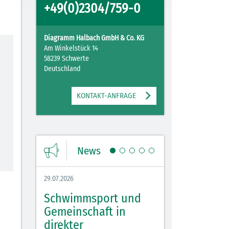
+49(0)2304/759-0
Diagramm Halbach GmbH & Co. KG
Am Winkelstück 14
58239 Schwerte
Deutschland
KONTAKT-ANFRAGE
News
29.07.2026
27.07.2026
Schwimmsport und
WM Tippspiel 
bei
Gemeinschaft in
für Spannung,
lbach
direkter
Stimmung und 