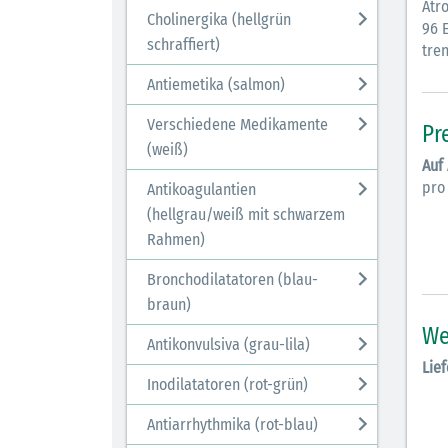
Atr
Cholinergika (hellgrün
96 E
schraffiert)
tren
Antiemetika (salmon)
Verschiedene Medikamente
Pr
(weiß)
Auf
pro
Antikoagulantien
(hellgrau/weiß mit schwarzem
Rahmen)
Bronchodilatatoren (blau-
braun)
We
Antikonvulsiva (grau-lila)
Lief
Inodilatatoren (rot-grün)
Antiarrhythmika (rot-blau)