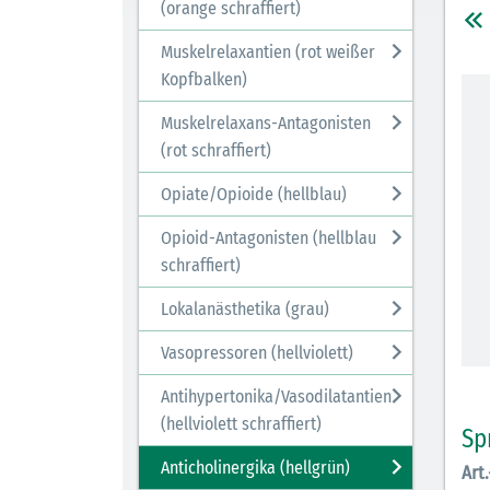
(orange schraffiert)
Muskelrelaxantien (rot weißer
Kopfbalken)
Muskelrelaxans-Antagonisten
(rot schraffiert)
Opiate/Opioide (hellblau)
Opioid-Antagonisten (hellblau
schraffiert)
Lokalanästhetika (grau)
Vasopressoren (hellviolett)
Antihypertonika/Vasodilatantien
(hellviolett schraffiert)
Sp
Anticholinergika (hellgrün)
Art