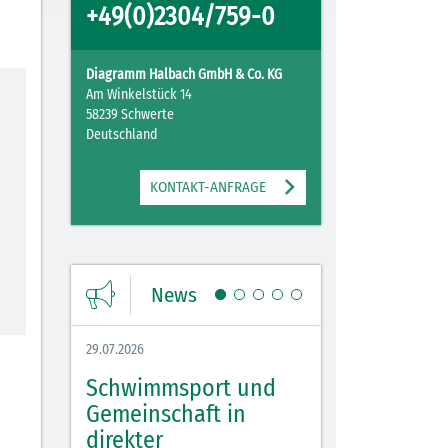
+49(0)2304/759-0
Diagramm Halbach GmbH & Co. KG
Am Winkelstück 14
58239 Schwerte
Deutschland
KONTAKT-ANFRAGE
News
29.07.2026
27.07.2026
Schwimmsport und
WM Tippspiel 
bei
Gemeinschaft in
für Spannung,
lbach
direkter
Stimmung und 