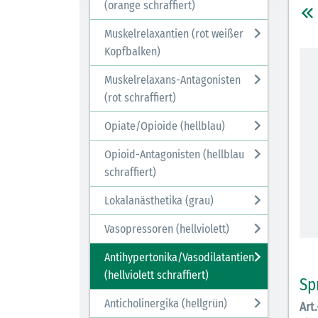
(orange schraffiert)
Muskelrelaxantien (rot weißer
Kopfbalken)
Muskelrelaxans-Antagonisten
(rot schraffiert)
Opiate/Opioide (hellblau)
Opioid-Antagonisten (hellblau
schraffiert)
Lokalanästhetika (grau)
Vasopressoren (hellviolett)
Antihypertonika/Vasodilatantien
(hellviolett schraffiert)
Sp
Anticholinergika (hellgrün)
Art