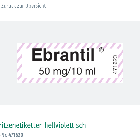
Zurück zur Übersicht
30.06.2026
Ein ganzes
ritzenetiketten hellviolett sch
Berufsleben 
.-Nr. 471620
Diagramm Ha