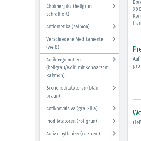
Ebr
Cholinergika (hellgrün
96 E
schraffiert)
Rand
tren
Antiemetika (salmon)
Verschiedene Medikamente
(weiß)
Pr
Auf
Antikoagulantien
pro
(hellgrau/weiß mit schwarzem
Rahmen)
Bronchodilatatoren (blau-
braun)
Antikonvulsiva (grau-lila)
We
Inodilatatoren (rot-grün)
Lief
Antiarrhythmika (rot-blau)