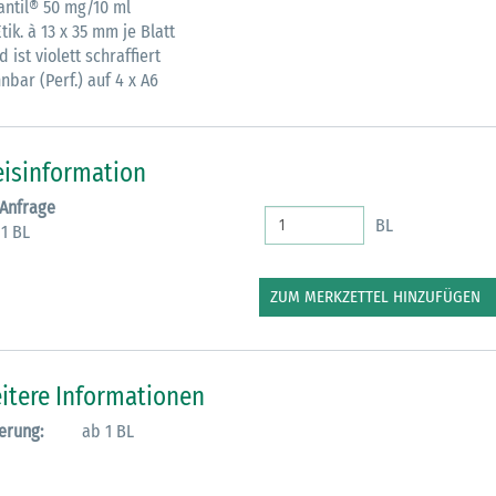
antil® 50 mg/10 ml
tik. à 13 x 35 mm je Blatt
M
 ist violett schraffiert
nbar (Perf.) auf 4 x A6
eisinformation
 Anfrage
BL
 1 BL
ZUM MERKZETTEL HINZUFÜGEN
itere Informationen
erung:
ab 1 BL