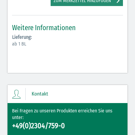
ZUM MERKZETTEL HINZUFÜGEN
Antiarrhythmika (rot-blau)
Elektrolyte (grün-pink)
Weitere Informationen
Elektrolyte Kalium (grün-blau)
Lieferung:
Elektrolyte NaCl (grün)
ab 1 BL
Hormone (braun-beige)
Hormone Insulin (braun-gelb)
Kontakt
Bei Fragen zu unseren Produkten erreichen Sie uns
unter:
+49(0)2304/759-0