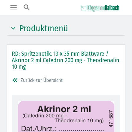
Toggle
navigation
Produktmenü
Hypnotika (gelb)
RD: Spritzenetik. 13 x 35 mm Blattware /
Benzodiazepine (orange)
Akrinor 2 ml Cafedrin 200 mg - Theodrenalin
Benzodiazepin-Antagonisten (orange schraffiert)
10 mg
Muskelrelaxantien (rot weißer Kopfbalken)
Zurück zur Übersicht
Muskelrelaxans-Antagonisten (rot schraffiert)
Opiate/Opioide (hellblau)
Opioid-Antagonisten (hellblau schraffiert)
Lokalanästhetika (grau)