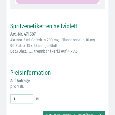
Vasopressoren (hellviolett)
Antihypertonika/Vasodilatantien (hellviolett
schraffiert)
Spritzenetiketten hellviolett
Anticholinergika (hellgrün)
Art.-Nr. 471587
Akrinor 2 ml Cafedrin 200 mg - Theodrenalin 10 mg
Cholinergika (hellgrün schraffiert)
96 Etik. à 13 x 35 mm je Blatt
Antiemetika (salmon)
Dat./Uhrz.: ....., trennbar (Perf.) auf 4 x A6
Verschiedene Medikamente (weiß)
Antikoagulantien (hellgrau/weiß mit schwarzem
Preisinformation
Rahmen)
Auf Anfrage
pro 1 BL
Bronchodilatatoren (blau-braun)
Antikonvulsiva (grau-lila)
BL
Inodilatatoren (rot-grün)