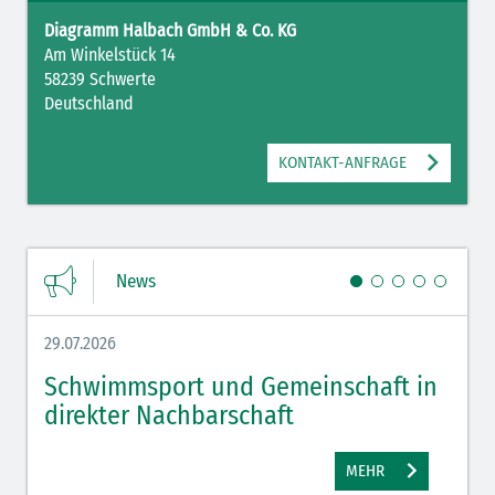
Diagramm Halbach GmbH & Co. KG
Am Winkelstück 14
58239 Schwerte
Deutschland
KONTAKT-ANFRAGE
News
29.07.2026
27.07.
Schwimmsport und Gemeinschaft in
WM 
direkter Nachbarschaft
gut
MEHR