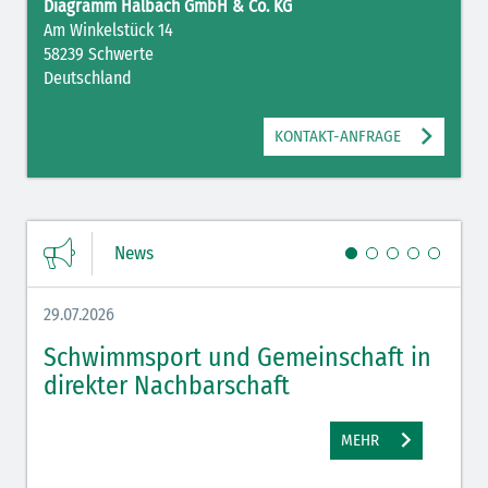
Diagramm Halbach GmbH & Co. KG
Am Winkelstück 14
58239 Schwerte
Deutschland
KONTAKT-ANFRAGE
News
29.07.2026
27.07.
Schwimmsport und Gemeinschaft in
WM 
direkter Nachbarschaft
gut
MEHR