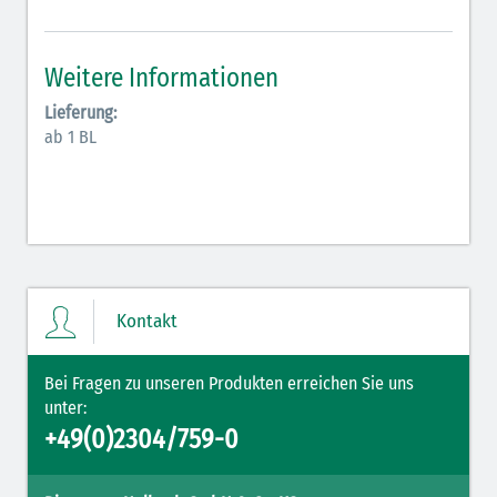
Antiarrhythmika (rot-blau)
Elektrolyte (grün-pink)
Weitere Informationen
Elektrolyte Kalium (grün-blau)
Lieferung:
ab 1 BL
Elektrolyte NaCl (grün)
Hormone (braun-beige)
Hormone Insulin (braun-gelb)
Kontakt
Bei Fragen zu unseren Produkten erreichen Sie uns
unter:
+49(0)2304/759-0