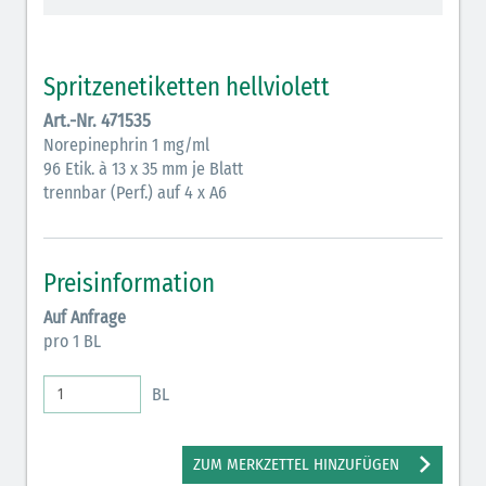
Vasopressoren (hellviolett)
Antihypertonika/Vasodilatantien (hellviolett
Spritzenetiketten hellviolett
schraffiert)
Art.-Nr. 471535
Anticholinergika (hellgrün)
Norepinephrin 1 mg/ml
96 Etik. à 13 x 35 mm je Blatt
Cholinergika (hellgrün schraffiert)
trennbar (Perf.) auf 4 x A6
Antiemetika (salmon)
Verschiedene Medikamente (weiß)
Preisinformation
Antikoagulantien (hellgrau/weiß mit schwarzem
Auf Anfrage
Rahmen)
pro 1 BL
Bronchodilatatoren (blau-braun)
BL
Antikonvulsiva (grau-lila)
Inodilatatoren (rot-grün)
ZUM MERKZETTEL HINZUFÜGEN