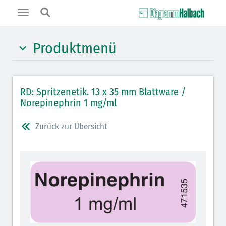
Toggle
navigation
Produktmenü
Hypnotika (gelb)
RD: Spritzenetik. 13 x 35 mm Blattware /
Benzodiazepine (orange)
Norepinephrin 1 mg/ml
Benzodiazepin-Antagonisten (orange schraffiert)
Zurück zur Übersicht
Muskelrelaxantien (rot weißer Kopfbalken)
Muskelrelaxans-Antagonisten (rot schraffiert)
Opiate/Opioide (hellblau)
Opioid-Antagonisten (hellblau schraffiert)
Lokalanästhetika (grau)