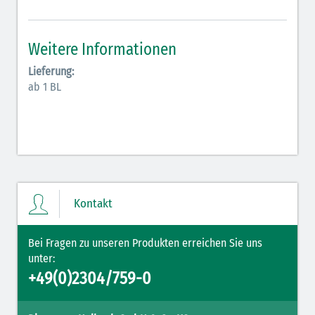
Antiarrhythmika (rot-blau)
Elektrolyte (grün-pink)
Weitere Informationen
Elektrolyte Kalium (grün-blau)
Lieferung:
ab 1 BL
Elektrolyte NaCl (grün)
Hormone (braun-beige)
Hormone Insulin (braun-gelb)
Kontakt
Bei Fragen zu unseren Produkten erreichen Sie uns
unter:
+49(0)2304/759-0