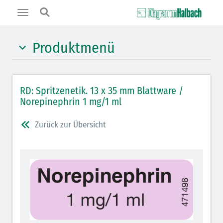
Toggle
navigation
Produktmenü
Hypnotika (gelb)
RD: Spritzenetik. 13 x 35 mm Blattware /
Benzodiazepine (orange)
Norepinephrin 1 mg/1 ml
Benzodiazepin-Antagonisten (orange schraffiert)
Zurück zur Übersicht
Muskelrelaxantien (rot weißer Kopfbalken)
Muskelrelaxans-Antagonisten (rot schraffiert)
Opiate/Opioide (hellblau)
Opioid-Antagonisten (hellblau schraffiert)
Lokalanästhetika (grau)