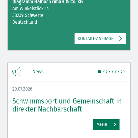
Diagramm Halbach GmbH & Co. KG
Am Winkelstück 14
58239 Schwerte
Deutschland
KONTAKT-ANFRAGE
News
29.07.2026
27.07.
Schwimmsport und Gemeinschaft in
WM 
direkter Nachbarschaft
gut
MEHR