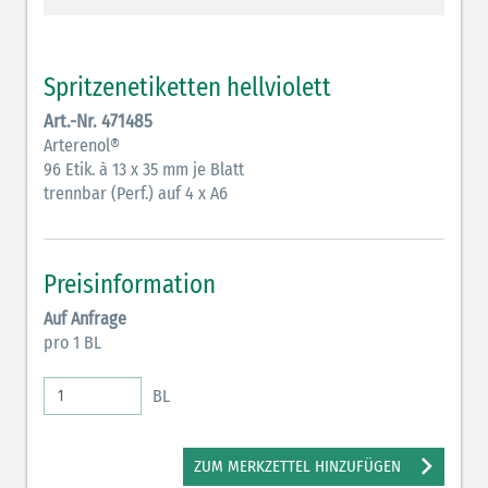
Vasopressoren (hellviolett)
Antihypertonika/Vasodilatantien (hellviolett
Spritzenetiketten hellviolett
schraffiert)
Art.-Nr. 471485
Anticholinergika (hellgrün)
Arterenol®
96 Etik. à 13 x 35 mm je Blatt
Cholinergika (hellgrün schraffiert)
trennbar (Perf.) auf 4 x A6
Antiemetika (salmon)
Verschiedene Medikamente (weiß)
Preisinformation
Antikoagulantien (hellgrau/weiß mit schwarzem
Auf Anfrage
Rahmen)
pro 1 BL
Bronchodilatatoren (blau-braun)
BL
Antikonvulsiva (grau-lila)
Inodilatatoren (rot-grün)
ZUM MERKZETTEL HINZUFÜGEN