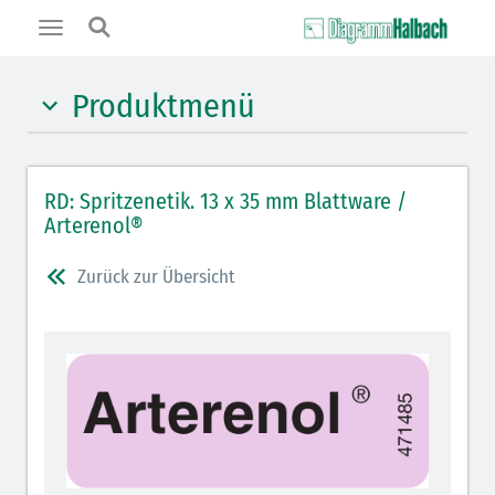
Toggle
navigation
Produktmenü
Hypnotika (gelb)
RD: Spritzenetik. 13 x 35 mm Blattware /
Benzodiazepine (orange)
Arterenol®
Benzodiazepin-Antagonisten (orange schraffiert)
Zurück zur Übersicht
Muskelrelaxantien (rot weißer Kopfbalken)
Muskelrelaxans-Antagonisten (rot schraffiert)
Opiate/Opioide (hellblau)
Opioid-Antagonisten (hellblau schraffiert)
Lokalanästhetika (grau)