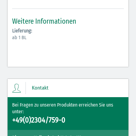
Antiarrhythmika (rot-blau)
Elektrolyte (grün-pink)
Weitere Informationen
Elektrolyte Kalium (grün-blau)
Lieferung:
ab 1 BL
Elektrolyte NaCl (grün)
Hormone (braun-beige)
Hormone Insulin (braun-gelb)
Kontakt
Bei Fragen zu unseren Produkten erreichen Sie uns
unter:
+49(0)2304/759-0