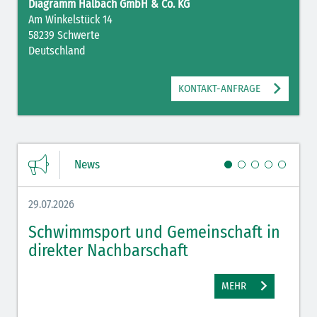
Diagramm Halbach GmbH & Co. KG
Am Winkelstück 14
58239 Schwerte
Deutschland
KONTAKT-ANFRAGE
News
29.07.2026
27.07.
Schwimmsport und Gemeinschaft in
WM 
direkter Nachbarschaft
gut
MEHR