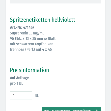
Vasopressoren (hellviolett)
Antihypertonika/Vasodilatantien (hellviolett
Spritzenetiketten hellviolett
schraffiert)
Art.-Nr. 471467
Anticholinergika (hellgrün)
Suprarenin .... mg/ml
96 Etik. à 13 x 35 mm je Blatt
Cholinergika (hellgrün schraffiert)
mit schwarzem Kopfbalken
Antiemetika (salmon)
trennbar (Perf.) auf 4 x A6
Verschiedene Medikamente (weiß)
Antikoagulantien (hellgrau/weiß mit schwarzem
Preisinformation
Rahmen)
Auf Anfrage
pro 1 BL
Bronchodilatatoren (blau-braun)
Antikonvulsiva (grau-lila)
BL
Inodilatatoren (rot-grün)