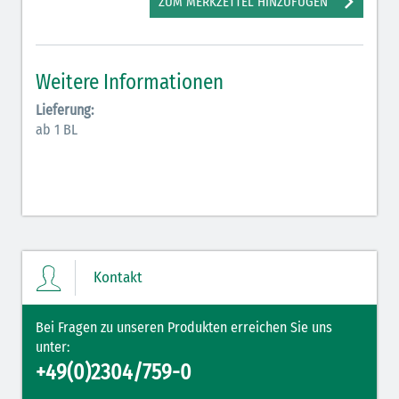
ZUM MERKZETTEL HINZUFÜGEN
Antiarrhythmika (rot-blau)
Elektrolyte (grün-pink)
Weitere Informationen
Elektrolyte Kalium (grün-blau)
Lieferung:
Elektrolyte NaCl (grün)
ab 1 BL
Hormone (braun-beige)
Hormone Insulin (braun-gelb)
Kontakt
Bei Fragen zu unseren Produkten erreichen Sie uns
unter:
+49(0)2304/759-0