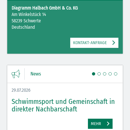
Diagramm Halbach GmbH & Co. KG
Am Winkelstück 14
58239 Schwerte
Deutschland
KONTAKT-ANFRAGE
News
29.07.2026
27.07.
Schwimmsport und Gemeinschaft in
WM 
direkter Nachbarschaft
gut
MEHR