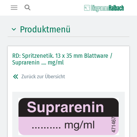
Toggle
navigation
Produktmenü
Hypnotika (gelb)
RD: Spritzenetik. 13 x 35 mm Blattware /
Benzodiazepine (orange)
Suprarenin .... mg/ml
Benzodiazepin-Antagonisten (orange schraffiert)
Zurück zur Übersicht
Muskelrelaxantien (rot weißer Kopfbalken)
Muskelrelaxans-Antagonisten (rot schraffiert)
Opiate/Opioide (hellblau)
Opioid-Antagonisten (hellblau schraffiert)
Lokalanästhetika (grau)