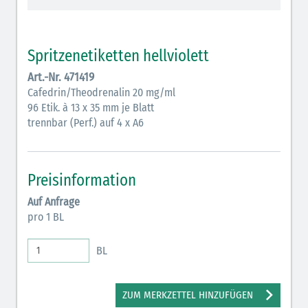
Vasopressoren (hellviolett)
Antihypertonika/Vasodilatantien (hellviolett
Spritzenetiketten hellviolett
schraffiert)
Art.-Nr. 471419
Anticholinergika (hellgrün)
Cafedrin/Theodrenalin 20 mg/ml
96 Etik. à 13 x 35 mm je Blatt
Cholinergika (hellgrün schraffiert)
trennbar (Perf.) auf 4 x A6
Antiemetika (salmon)
Verschiedene Medikamente (weiß)
Preisinformation
Antikoagulantien (hellgrau/weiß mit schwarzem
Auf Anfrage
Rahmen)
pro 1 BL
Bronchodilatatoren (blau-braun)
BL
Antikonvulsiva (grau-lila)
Inodilatatoren (rot-grün)
ZUM MERKZETTEL HINZUFÜGEN