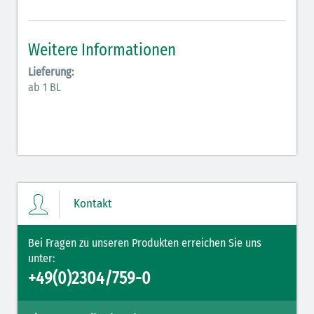
Antiarrhythmika (rot-blau)
Elektrolyte (grün-pink)
Weitere Informationen
Elektrolyte Kalium (grün-blau)
Lieferung:
ab 1 BL
Elektrolyte NaCl (grün)
Hormone (braun-beige)
Hormone Insulin (braun-gelb)
Kontakt
Bei Fragen zu unseren Produkten erreichen Sie uns
unter:
+49(0)2304/759-0