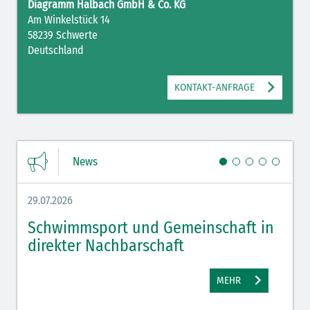
Diagramm Halbach GmbH & Co. KG
Am Winkelstück 14
58239 Schwerte
Deutschland
KONTAKT-ANFRAGE
News
29.07.2026
27.07.
Schwimmsport und Gemeinschaft in
WM 
direkter Nachbarschaft
gut
MEHR