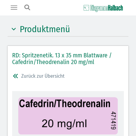
Toggle
navigation
Produktmenü
Hypnotika (gelb)
RD: Spritzenetik. 13 x 35 mm Blattware /
Benzodiazepine (orange)
Cafedrin/Theodrenalin 20 mg/ml
Benzodiazepin-Antagonisten (orange schraffiert)
Zurück zur Übersicht
Muskelrelaxantien (rot weißer Kopfbalken)
Muskelrelaxans-Antagonisten (rot schraffiert)
Opiate/Opioide (hellblau)
Opioid-Antagonisten (hellblau schraffiert)
Lokalanästhetika (grau)