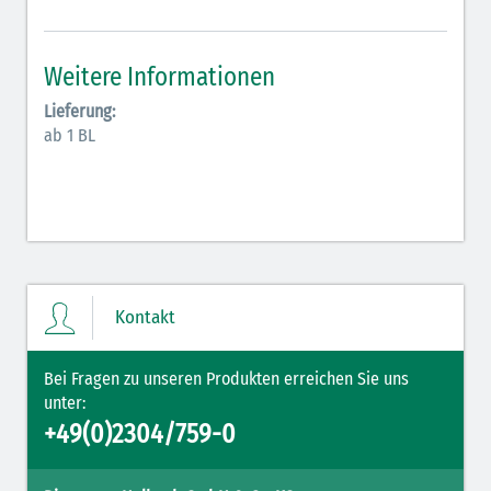
Antiarrhythmika (rot-blau)
Elektrolyte (grün-pink)
Weitere Informationen
Elektrolyte Kalium (grün-blau)
Lieferung:
ab 1 BL
Elektrolyte NaCl (grün)
Hormone (braun-beige)
Hormone Insulin (braun-gelb)
Kontakt
Bei Fragen zu unseren Produkten erreichen Sie uns
unter:
+49(0)2304/759-0