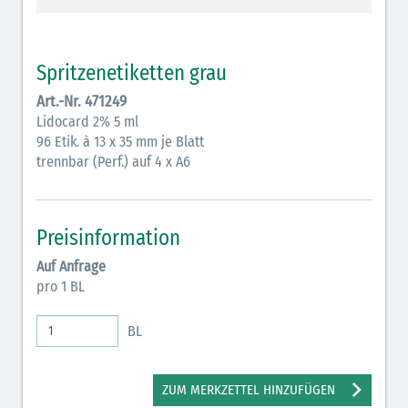
Vasopressoren (hellviolett)
Antihypertonika/Vasodilatantien (hellviolett
Spritzenetiketten grau
schraffiert)
Art.-Nr. 471249
Anticholinergika (hellgrün)
Lidocard 2% 5 ml
96 Etik. à 13 x 35 mm je Blatt
Cholinergika (hellgrün schraffiert)
trennbar (Perf.) auf 4 x A6
Antiemetika (salmon)
Verschiedene Medikamente (weiß)
Preisinformation
Antikoagulantien (hellgrau/weiß mit schwarzem
Auf Anfrage
Rahmen)
pro 1 BL
Bronchodilatatoren (blau-braun)
BL
Antikonvulsiva (grau-lila)
Inodilatatoren (rot-grün)
ZUM MERKZETTEL HINZUFÜGEN