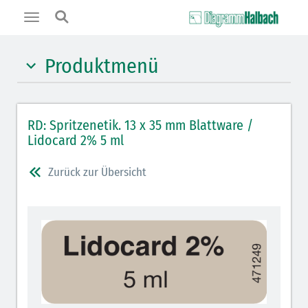
Toggle
navigation
Produktmenü
Hypnotika (gelb)
RD: Spritzenetik. 13 x 35 mm Blattware /
Benzodiazepine (orange)
Lidocard 2% 5 ml
Benzodiazepin-Antagonisten (orange schraffiert)
Zurück zur Übersicht
Muskelrelaxantien (rot weißer Kopfbalken)
Muskelrelaxans-Antagonisten (rot schraffiert)
Opiate/Opioide (hellblau)
Opioid-Antagonisten (hellblau schraffiert)
Lokalanästhetika (grau)