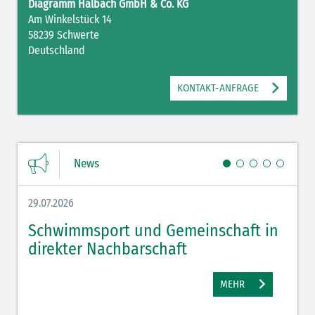
Diagramm Halbach GmbH & Co. KG
Am Winkelstück 14
58239 Schwerte
Deutschland
KONTAKT-ANFRAGE
News
29.07.2026
27.07.
Schwimmsport und Gemeinschaft in
WM 
direkter Nachbarschaft
gut
MEHR