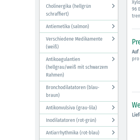
Xyl
Cholinergika (hellgrün
96 E
schraffiert)
tren
Antiemetika (salmon)
Verschiedene Medikamente
Pr
(weiß)
Auf
pro
Antikoagulantien
(hellgrau/weiß mit schwarzem
Rahmen)
Bronchodilatatoren (blau-
braun)
We
Antikonvulsiva (grau-lila)
Lief
Inodilatatoren (rot-grün)
Antiarrhythmika (rot-blau)