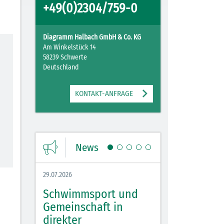
+49(0)2304/759-0
Diagramm Halbach GmbH & Co. KG
Am Winkelstück 14
58239 Schwerte
Deutschland
KONTAKT-ANFRAGE
News
29.07.2026
27.07.2026
Schwimmsport und
WM Tippspiel 
bei
Gemeinschaft in
für Spannung,
lbach
direkter
Stimmung und 