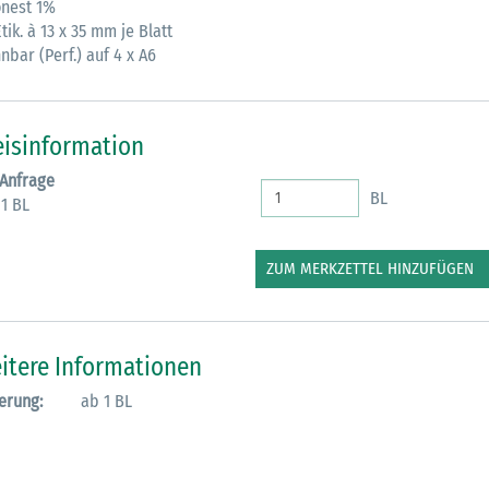
onest 1%
tik. à 13 x 35 mm je Blatt
M
nbar (Perf.) auf 4 x A6
eisinformation
 Anfrage
BL
 1 BL
ZUM MERKZETTEL HINZUFÜGEN
itere Informationen
erung:
ab 1 BL