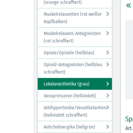
(orange schraffiert)
Muskelrelaxantien (rot weißer
Kopfbalken)
Muskelrelaxans-Antagonisten
(rot schraffiert)
Opiate/Opioide (hellblau)
Opioid-Antagonisten (hellblau
schraffiert)
Lokalanästhetika (grau)
Vasopressoren (hellviolett)
Antihypertonika/Vasodilatantien
(hellviolett schraffiert)
Sp
Anticholinergika (hellgrün)
Art