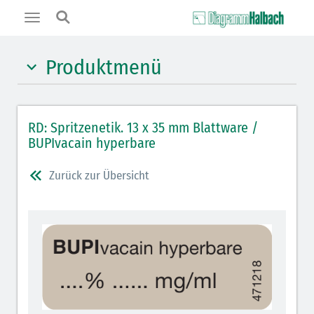
Toggle
navigation
Produktmenü
Hypnotika (gelb)
RD: Spritzenetik. 13 x 35 mm Blattware /
Benzodiazepine (orange)
BUPIvacain hyperbare
Benzodiazepin-Antagonisten (orange schraffiert)
Zurück zur Übersicht
Muskelrelaxantien (rot weißer Kopfbalken)
Muskelrelaxans-Antagonisten (rot schraffiert)
Opiate/Opioide (hellblau)
Opioid-Antagonisten (hellblau schraffiert)
Lokalanästhetika (grau)