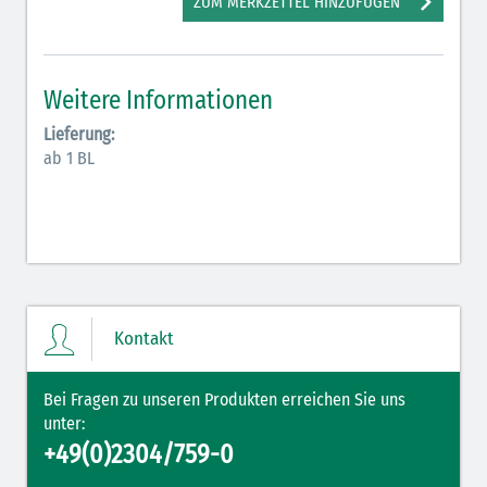
ZUM MERKZETTEL HINZUFÜGEN
Antiarrhythmika (rot-blau)
Elektrolyte (grün-pink)
Weitere Informationen
Elektrolyte Kalium (grün-blau)
Lieferung:
Elektrolyte NaCl (grün)
ab 1 BL
Hormone (braun-beige)
Hormone Insulin (braun-gelb)
Kontakt
Bei Fragen zu unseren Produkten erreichen Sie uns
unter:
+49(0)2304/759-0