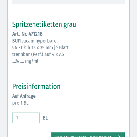
Vasopressoren (hellviolett)
Antihypertonika/Vasodilatantien (hellviolett
Spritzenetiketten grau
schraffiert)
Art.-Nr. 471218
Anticholinergika (hellgrün)
BUPIvacain hyperbare
96 Etik. à 13 x 35 mm je Blatt
Cholinergika (hellgrün schraffiert)
trennbar (Perf.) auf 4 x A6
Antiemetika (salmon)
....% .... mg/ml
Verschiedene Medikamente (weiß)
Antikoagulantien (hellgrau/weiß mit schwarzem
Preisinformation
Rahmen)
Auf Anfrage
pro 1 BL
Bronchodilatatoren (blau-braun)
Antikonvulsiva (grau-lila)
BL
Inodilatatoren (rot-grün)