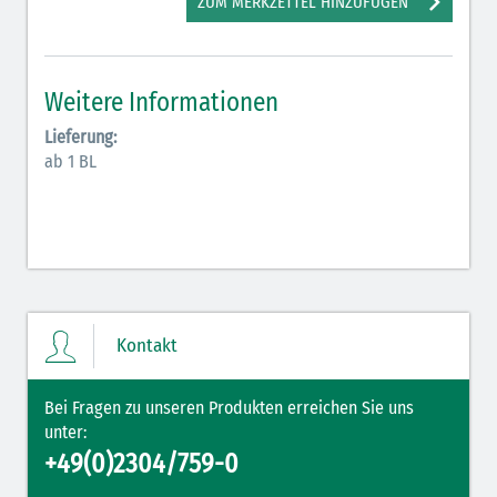
ZUM MERKZETTEL HINZUFÜGEN
Antiarrhythmika (rot-blau)
Elektrolyte (grün-pink)
Weitere Informationen
Elektrolyte Kalium (grün-blau)
Lieferung:
Elektrolyte NaCl (grün)
ab 1 BL
Hormone (braun-beige)
Hormone Insulin (braun-gelb)
Kontakt
Bei Fragen zu unseren Produkten erreichen Sie uns
unter:
+49(0)2304/759-0