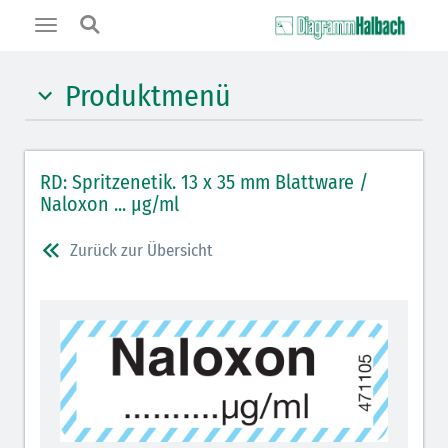
Toggle
navigation
Produktmenü
Hypnotika (gelb)
RD: Spritzenetik. 13 x 35 mm Blattware /
Benzodiazepine (orange)
Naloxon ... µg/ml
Benzodiazepin-Antagonisten (orange schraffiert)
Zurück zur Übersicht
Muskelrelaxantien (rot weißer Kopfbalken)
Muskelrelaxans-Antagonisten (rot schraffiert)
Opiate/Opioide (hellblau)
Opioid-Antagonisten (hellblau schraffiert)
Lokalanästhetika (grau)