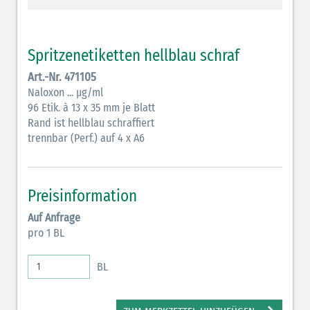
Vasopressoren (hellviolett)
Antihypertonika/Vasodilatantien (hellviolett
Spritzenetiketten hellblau schraf
schraffiert)
Art.-Nr. 471105
Anticholinergika (hellgrün)
Naloxon ... µg/ml
96 Etik. à 13 x 35 mm je Blatt
Cholinergika (hellgrün schraffiert)
Rand ist hellblau schraffiert
Antiemetika (salmon)
trennbar (Perf.) auf 4 x A6
Verschiedene Medikamente (weiß)
Antikoagulantien (hellgrau/weiß mit schwarzem
Preisinformation
Rahmen)
Auf Anfrage
pro 1 BL
Bronchodilatatoren (blau-braun)
Antikonvulsiva (grau-lila)
BL
Inodilatatoren (rot-grün)