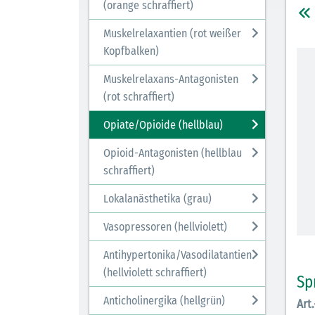
(orange schraffiert)
Muskelrelaxantien (rot weißer
Kopfbalken)
Muskelrelaxans-Antagonisten
(rot schraffiert)
Opiate/Opioide (hellblau)
Opioid-Antagonisten (hellblau
schraffiert)
Lokalanästhetika (grau)
Vasopressoren (hellviolett)
Antihypertonika/Vasodilatantien
(hellviolett schraffiert)
Sp
Anticholinergika (hellgrün)
Art