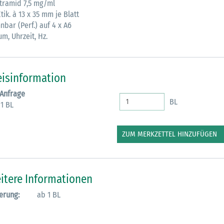
Itramid 7,5 mg/ml
tik. à 13 x 35 mm je Blatt
M
nbar (Perf.) auf 4 x A6
m, Uhrzeit, Hz.
eisinformation
 Anfrage
BL
 1 BL
ZUM MERKZETTEL HINZUFÜGEN
itere Informationen
erung:
ab 1 BL