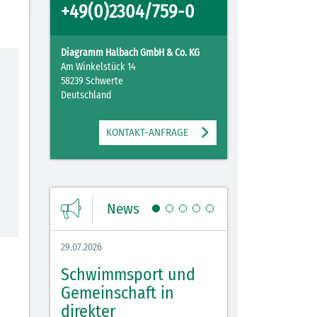
+49(0)2304/759-0
Diagramm Halbach GmbH & Co. KG
Am Winkelstück 14
58239 Schwerte
Deutschland
KONTAKT-ANFRAGE
News
29.07.2026
27.07.2026
Schwimmsport und
WM Tippspiel 
bei
Gemeinschaft in
für Spannung,
lbach
direkter
Stimmung und 