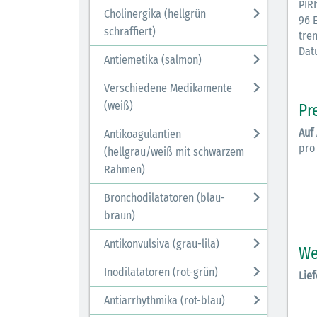
PIR
Cholinergika (hellgrün
96 E
schraffiert)
tren
Datu
Antiemetika (salmon)
Verschiedene Medikamente
(weiß)
Pr
Auf
Antikoagulantien
pro
(hellgrau/weiß mit schwarzem
Rahmen)
Bronchodilatatoren (blau-
braun)
Antikonvulsiva (grau-lila)
We
Inodilatatoren (rot-grün)
Lief
Antiarrhythmika (rot-blau)