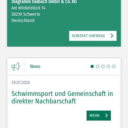
Diagramm Halbach GmbH & Co. KG
Am Winkelstück 14
58239 Schwerte
Deutschland
KONTAKT-ANFRAGE
News
29.07.2026
27.07.
Schwimmsport und Gemeinschaft in
WM 
direkter Nachbarschaft
gut
MEHR