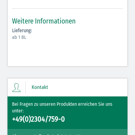
Antiarrhythmika (rot-blau)
Elektrolyte (grün-pink)
Weitere Informationen
Elektrolyte Kalium (grün-blau)
Lieferung:
ab 1 BL
Elektrolyte NaCl (grün)
Hormone (braun-beige)
Hormone Insulin (braun-gelb)
Kontakt
Bei Fragen zu unseren Produkten erreichen Sie uns
unter:
+49(0)2304/759-0