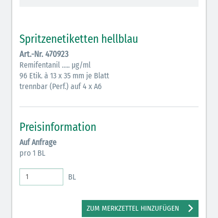
Vasopressoren (hellviolett)
Antihypertonika/Vasodilatantien (hellviolett
Spritzenetiketten hellblau
schraffiert)
Art.-Nr. 470923
Anticholinergika (hellgrün)
Remifentanil ….. µg/ml
96 Etik. à 13 x 35 mm je Blatt
Cholinergika (hellgrün schraffiert)
trennbar (Perf.) auf 4 x A6
Antiemetika (salmon)
Verschiedene Medikamente (weiß)
Preisinformation
Antikoagulantien (hellgrau/weiß mit schwarzem
Auf Anfrage
Rahmen)
pro 1 BL
Bronchodilatatoren (blau-braun)
BL
Antikonvulsiva (grau-lila)
Inodilatatoren (rot-grün)
ZUM MERKZETTEL HINZUFÜGEN