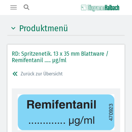
Toggle
navigation
Produktmenü
Hypnotika (gelb)
RD: Spritzenetik. 13 x 35 mm Blattware /
Benzodiazepine (orange)
Remifentanil ….. µg/ml
Benzodiazepin-Antagonisten (orange schraffiert)
Zurück zur Übersicht
Muskelrelaxantien (rot weißer Kopfbalken)
Muskelrelaxans-Antagonisten (rot schraffiert)
Opiate/Opioide (hellblau)
Opioid-Antagonisten (hellblau schraffiert)
Lokalanästhetika (grau)