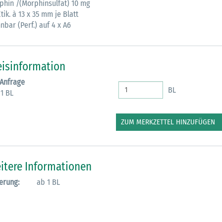
phin /(Morphinsulfat) 10 mg
tik. à 13 x 35 mm je Blatt
M
nbar (Perf.) auf 4 x A6
eisinformation
 Anfrage
BL
 1 BL
ZUM MERKZETTEL HINZUFÜGEN
itere Informationen
erung:
ab 1 BL