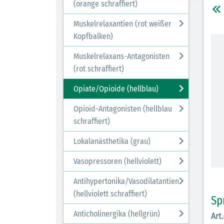
(orange schraffiert)
Muskelrelaxantien (rot weißer
Kopfbalken)
Muskelrelaxans-Antagonisten
(rot schraffiert)
Opiate/Opioide (hellblau)
Opioid-Antagonisten (hellblau
schraffiert)
Lokalanästhetika (grau)
Vasopressoren (hellviolett)
Antihypertonika/Vasodilatantien
(hellviolett schraffiert)
Sp
Anticholinergika (hellgrün)
Art