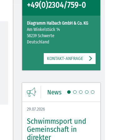
+49(0)2304/759-0
Diagramm Halbach GmbH & Co. KG
Am Winkelstück 14
58239 Schwerte
Deutschland
KONTAKT-ANFRAGE
News
29.07.2026
27.07.2026
Schwimmsport und
WM Tippspiel 
bei
Gemeinschaft in
für Spannung,
lbach
direkter
Stimmung und 