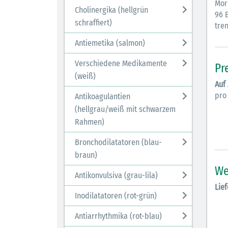
Mor
Cholinergika (hellgrün
96 E
schraffiert)
tren
Antiemetika (salmon)
Verschiedene Medikamente
Pr
(weiß)
Auf
pro
Antikoagulantien
(hellgrau/weiß mit schwarzem
Rahmen)
Bronchodilatatoren (blau-
braun)
We
Antikonvulsiva (grau-lila)
Lief
Inodilatatoren (rot-grün)
Antiarrhythmika (rot-blau)