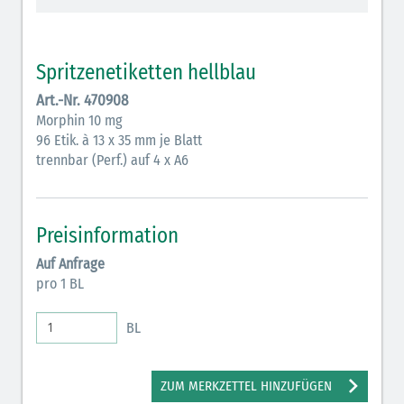
Vasopressoren (hellviolett)
Antihypertonika/Vasodilatantien (hellviolett
Spritzenetiketten hellblau
schraffiert)
Art.-Nr. 470908
Anticholinergika (hellgrün)
Morphin 10 mg
96 Etik. à 13 x 35 mm je Blatt
Cholinergika (hellgrün schraffiert)
trennbar (Perf.) auf 4 x A6
Antiemetika (salmon)
Verschiedene Medikamente (weiß)
Preisinformation
Antikoagulantien (hellgrau/weiß mit schwarzem
Auf Anfrage
Rahmen)
pro 1 BL
Bronchodilatatoren (blau-braun)
BL
Antikonvulsiva (grau-lila)
Inodilatatoren (rot-grün)
ZUM MERKZETTEL HINZUFÜGEN