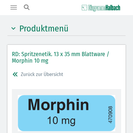
Toggle
navigation
Produktmenü
Hypnotika (gelb)
RD: Spritzenetik. 13 x 35 mm Blattware /
Benzodiazepine (orange)
Morphin 10 mg
Benzodiazepin-Antagonisten (orange schraffiert)
Zurück zur Übersicht
Muskelrelaxantien (rot weißer Kopfbalken)
Muskelrelaxans-Antagonisten (rot schraffiert)
Opiate/Opioide (hellblau)
Opioid-Antagonisten (hellblau schraffiert)
Lokalanästhetika (grau)