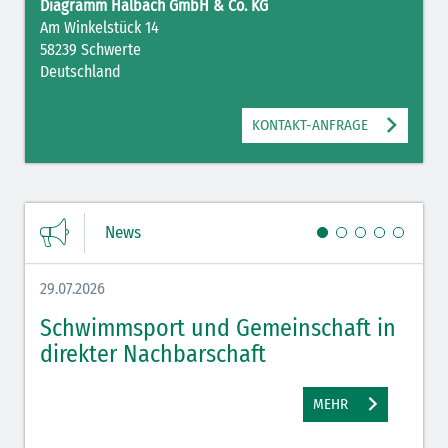
Diagramm Halbach GmbH & Co. KG
Am Winkelstück 14
58239 Schwerte
Deutschland
KONTAKT-ANFRAGE
News
29.07.2026
27.07.
Schwimmsport und Gemeinschaft in
WM 
direkter Nachbarschaft
gut
MEHR