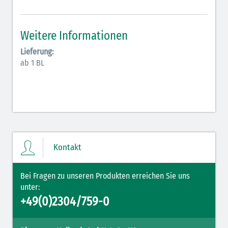
Antiarrhythmika (rot-blau)
Elektrolyte (grün-pink)
Weitere Informationen
Elektrolyte Kalium (grün-blau)
Lieferung:
ab 1 BL
Elektrolyte NaCl (grün)
Hormone (braun-beige)
Hormone Insulin (braun-gelb)
Kontakt
Bei Fragen zu unseren Produkten erreichen Sie uns
unter:
+49(0)2304/759-0