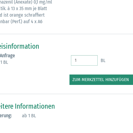
mazenil (Anexate) 0,1 mg/ml
tik. à 13 x 35 mm je Blatt
M
d ist orange schraffiert
nbar (Perf.) auf 4 x A6
eisinformation
 Anfrage
BL
 1 BL
ZUM MERKZETTEL HINZUFÜGEN
itere Informationen
erung:
ab 1 BL