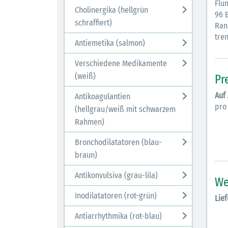
Flu
Cholinergika (hellgrün
96 E
schraffiert)
Ran
tren
Antiemetika (salmon)
Verschiedene Medikamente
(weiß)
Pr
Auf
Antikoagulantien
pro
(hellgrau/weiß mit schwarzem
Rahmen)
Bronchodilatatoren (blau-
braun)
Antikonvulsiva (grau-lila)
We
Inodilatatoren (rot-grün)
Lief
Antiarrhythmika (rot-blau)