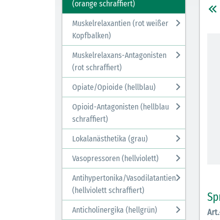
(orange schraffiert)
Muskelrelaxantien (rot weißer
Kopfbalken)
Muskelrelaxans-Antagonisten
(rot schraffiert)
Opiate/Opioide (hellblau)
Opioid-Antagonisten (hellblau
schraffiert)
Lokalanästhetika (grau)
Vasopressoren (hellviolett)
Antihypertonika/Vasodilatantien
(hellviolett schraffiert)
Sp
Anticholinergika (hellgrün)
Art