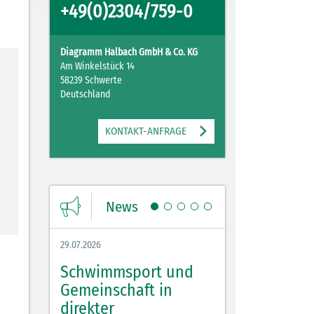
+49(0)2304/759-0
Diagramm Halbach GmbH & Co. KG
Am Winkelstück 14
58239 Schwerte
Deutschland
KONTAKT-ANFRAGE
News
29.07.2026
27.07.2026
Schwimmsport und
WM Tippspiel 
bei
Gemeinschaft in
für Spannung,
lbach
direkter
Stimmung und 