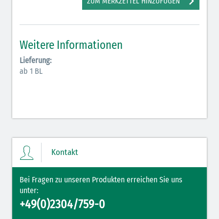
ZUM MERKZETTEL HINZUFÜGEN
Antiarrhythmika (rot-blau)
Elektrolyte (grün-pink)
Weitere Informationen
Elektrolyte Kalium (grün-blau)
Lieferung:
Elektrolyte NaCl (grün)
ab 1 BL
Hormone (braun-beige)
Hormone Insulin (braun-gelb)
Kontakt
Bei Fragen zu unseren Produkten erreichen Sie uns
unter:
+49(0)2304/759-0