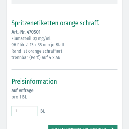
Vasopressoren (hellviolett)
Antihypertonika/Vasodilatantien (hellviolett
Spritzenetiketten orange schraff.
schraffiert)
Art.-Nr. 470501
Anticholinergika (hellgrün)
Flumazenil 0,1 mg/ml
96 Etik. à 13 x 35 mm je Blatt
Cholinergika (hellgrün schraffiert)
Rand ist orange schraffiert
Antiemetika (salmon)
trennbar (Perf.) auf 4 x A6
Verschiedene Medikamente (weiß)
Antikoagulantien (hellgrau/weiß mit schwarzem
Preisinformation
Rahmen)
Auf Anfrage
pro 1 BL
Bronchodilatatoren (blau-braun)
Antikonvulsiva (grau-lila)
BL
Inodilatatoren (rot-grün)