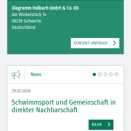
Diagramm Halbach GmbH & Co. KG
Am Winkelstück 14
58239 Schwerte
Deutschland
KONTAKT-ANFRAGE
News
29.07.2026
27.07.
Schwimmsport und Gemeinschaft in
WM 
direkter Nachbarschaft
gut
MEHR