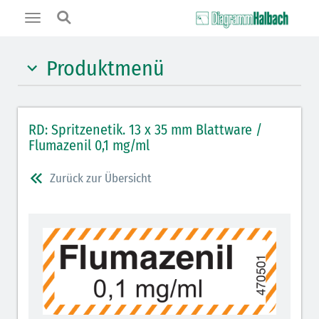
Toggle
navigation
Produktmenü
Hypnotika (gelb)
RD: Spritzenetik. 13 x 35 mm Blattware /
Benzodiazepine (orange)
Flumazenil 0,1 mg/ml
Benzodiazepin-Antagonisten (orange schraffiert)
Zurück zur Übersicht
Muskelrelaxantien (rot weißer Kopfbalken)
Muskelrelaxans-Antagonisten (rot schraffiert)
Opiate/Opioide (hellblau)
Opioid-Antagonisten (hellblau schraffiert)
Lokalanästhetika (grau)