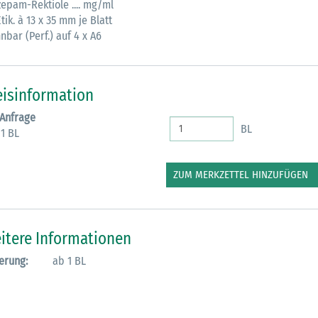
zepam-Rektiole .... mg/ml
tik. à 13 x 35 mm je Blatt
M
nbar (Perf.) auf 4 x A6
eisinformation
 Anfrage
BL
 1 BL
ZUM MERKZETTEL HINZUFÜGEN
itere Informationen
erung:
ab 1 BL