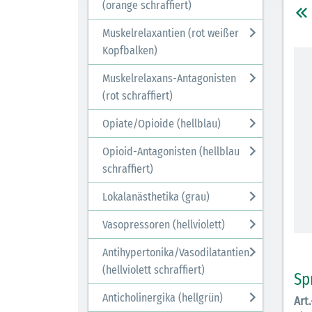
(orange schraffiert)
Muskelrelaxantien (rot weißer
Kopfbalken)
Muskelrelaxans-Antagonisten
(rot schraffiert)
Opiate/Opioide (hellblau)
Opioid-Antagonisten (hellblau
schraffiert)
Lokalanästhetika (grau)
Vasopressoren (hellviolett)
Antihypertonika/Vasodilatantien
(hellviolett schraffiert)
Sp
Anticholinergika (hellgrün)
Art