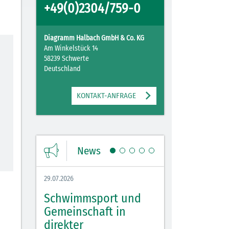
+49(0)2304/759-0
Diagramm Halbach GmbH & Co. KG
Am Winkelstück 14
58239 Schwerte
Deutschland
KONTAKT-ANFRAGE
News
29.07.2026
27.07.2026
Schwimmsport und
WM Tippspiel 
bei
Gemeinschaft in
für Spannung,
lbach
direkter
Stimmung und 