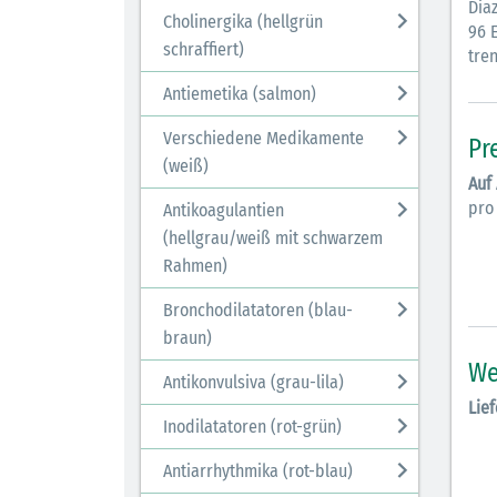
Dia
Cholinergika (hellgrün
96 E
schraffiert)
tren
Antiemetika (salmon)
Verschiedene Medikamente
Pr
(weiß)
Auf
pro
Antikoagulantien
(hellgrau/weiß mit schwarzem
Rahmen)
Bronchodilatatoren (blau-
braun)
We
Antikonvulsiva (grau-lila)
Lief
Inodilatatoren (rot-grün)
Antiarrhythmika (rot-blau)