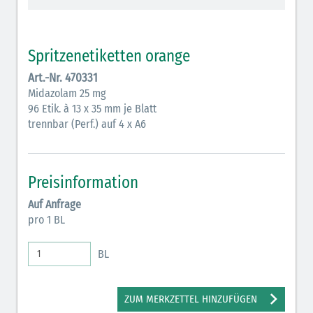
Vasopressoren (hellviolett)
Antihypertonika/Vasodilatantien (hellviolett
Spritzenetiketten orange
schraffiert)
Art.-Nr. 470331
Anticholinergika (hellgrün)
Midazolam 25 mg
96 Etik. à 13 x 35 mm je Blatt
Cholinergika (hellgrün schraffiert)
trennbar (Perf.) auf 4 x A6
Antiemetika (salmon)
Verschiedene Medikamente (weiß)
Preisinformation
Antikoagulantien (hellgrau/weiß mit schwarzem
Auf Anfrage
Rahmen)
pro 1 BL
Bronchodilatatoren (blau-braun)
BL
Antikonvulsiva (grau-lila)
Inodilatatoren (rot-grün)
ZUM MERKZETTEL HINZUFÜGEN