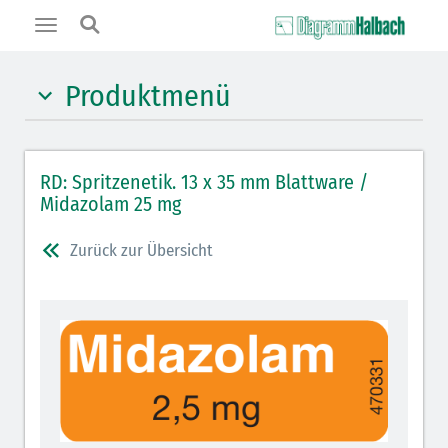
Toggle
navigation
Produktmenü
Hypnotika (gelb)
RD: Spritzenetik. 13 x 35 mm Blattware /
Benzodiazepine (orange)
Midazolam 25 mg
Benzodiazepin-Antagonisten (orange schraffiert)
Zurück zur Übersicht
Muskelrelaxantien (rot weißer Kopfbalken)
Muskelrelaxans-Antagonisten (rot schraffiert)
Opiate/Opioide (hellblau)
Opioid-Antagonisten (hellblau schraffiert)
Lokalanästhetika (grau)