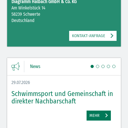
Diagramm Halbach GmbH & Co. KG
Am Winkelstück 14
58239 Schwerte
Deutschland
KONTAKT-ANFRAGE
News
29.07.2026
27.07.
Schwimmsport und Gemeinschaft in
WM 
direkter Nachbarschaft
gut
MEHR