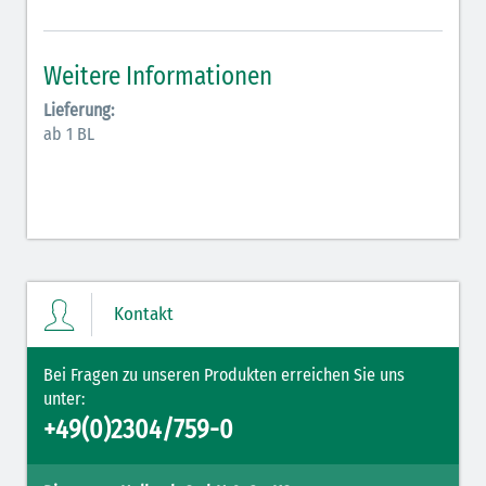
Antiarrhythmika (rot-blau)
Elektrolyte (grün-pink)
Weitere Informationen
Elektrolyte Kalium (grün-blau)
Lieferung:
ab 1 BL
Elektrolyte NaCl (grün)
Hormone (braun-beige)
Hormone Insulin (braun-gelb)
Kontakt
Bei Fragen zu unseren Produkten erreichen Sie uns
unter:
+49(0)2304/759-0