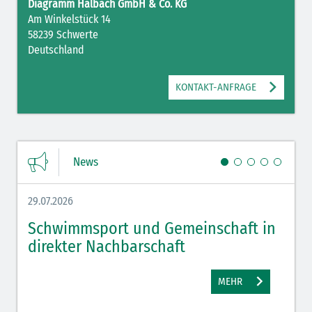
Diagramm Halbach GmbH & Co. KG
Am Winkelstück 14
58239 Schwerte
Deutschland
KONTAKT-ANFRAGE
News
29.07.2026
27.07.
Schwimmsport und Gemeinschaft in
WM 
direkter Nachbarschaft
gut
MEHR