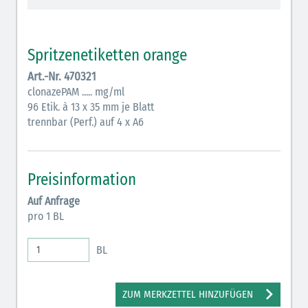
Vasopressoren (hellviolett)
Antihypertonika/Vasodilatantien (hellviolett
Spritzenetiketten orange
schraffiert)
Art.-Nr. 470321
Anticholinergika (hellgrün)
clonazePAM ..... mg/ml
96 Etik. à 13 x 35 mm je Blatt
Cholinergika (hellgrün schraffiert)
trennbar (Perf.) auf 4 x A6
Antiemetika (salmon)
Verschiedene Medikamente (weiß)
Preisinformation
Antikoagulantien (hellgrau/weiß mit schwarzem
Auf Anfrage
Rahmen)
pro 1 BL
Bronchodilatatoren (blau-braun)
BL
Antikonvulsiva (grau-lila)
Inodilatatoren (rot-grün)
ZUM MERKZETTEL HINZUFÜGEN