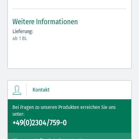
Antiarrhythmika (rot-blau)
Elektrolyte (grün-pink)
Weitere Informationen
Elektrolyte Kalium (grün-blau)
Lieferung:
ab 1 BL
Elektrolyte NaCl (grün)
Hormone (braun-beige)
Hormone Insulin (braun-gelb)
Kontakt
Bei Fragen zu unseren Produkten erreichen Sie uns
unter:
+49(0)2304/759-0