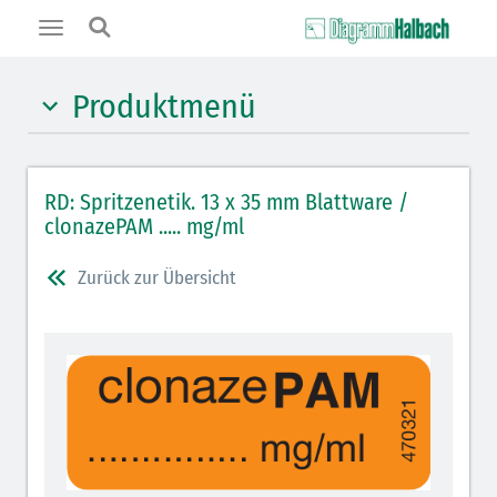
Toggle
navigation
Produktmenü
Hypnotika (gelb)
RD: Spritzenetik. 13 x 35 mm Blattware /
Benzodiazepine (orange)
clonazePAM ..... mg/ml
Benzodiazepin-Antagonisten (orange schraffiert)
Zurück zur Übersicht
Muskelrelaxantien (rot weißer Kopfbalken)
Muskelrelaxans-Antagonisten (rot schraffiert)
Opiate/Opioide (hellblau)
Opioid-Antagonisten (hellblau schraffiert)
Lokalanästhetika (grau)