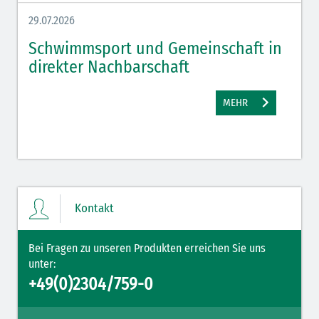
29.07.2026
27.07.
Schwimmsport und Gemeinschaft in
WM 
direkter Nachbarschaft
gut
MEHR
Kontakt
Bei Fragen zu unseren Produkten erreichen Sie uns
unter:
+49(0)2304/759-0