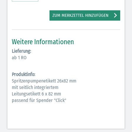
Antiarrhythmika (rot-blau)
ZUM MERKZETTEL HINZUFÜGEN
Antikonvulsiva (grau-lila)
Bronchodilatatoren (blau-braun)
Weitere Informationen
Hormone (braun-beige)
Lieferung:
Hormone Insulin (braun-gelb)
ab 1 RO
Produktinfo:
Spritzenpumpenetikett 26x82 mm
mit seitlich integriertem
Leitungsetikett 6 x 82 mm
passend für Spender "Click"