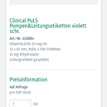
schraffiert)
Cholinergika (hellgrün schraffiert): DIVI 2012
Clinical PuLS
Antiemetika (salmon)
Pumpen&Leitungsetiketten violett
schr.
Verschiedene Medikamente (weiß)
Art.-Nr. 426684
Antikoagulantien (hellgrau/weiß mit schwarzem
dihydrALAZIN 0,5 mg/ml
32 x 82 mm, Rolle à 500 Etiketten
Rahmen)
25 mg Dihydralazin
Koagulantien (hellgrau/weiß schwarz schraffierter
Leitungsetikett gesplittet
Rahmen)
Elektrolyte (grün-pink)
Preisinformation
Elektrolyte Kalium (grün-blau)
Auf Anfrage
pro 500 Stück
Elektrolyte NaCl (grün)
Inodilatatoren (rot-grün)
RO