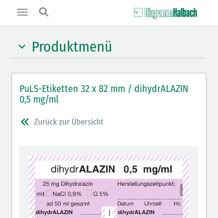
Toggle
navigation
Produktmenü
Hypnotika (gelb)
PuLS-Etiketten 32 x 82 mm / dihydrALAZIN
Benzodiazepine (orange)
0,5 mg/ml
Muskelrelaxantien (weiß-rot): DIVI 2012
Zurück zur Übersicht
Muskelrelaxans Antagonisten (rot schraffiert): DIVI
2012
Opiate/Opioide (hellblau)
Lokalanästhetika (grau)
Vasopressoren (hellviolett)
Antihypertonika/Vasodilatantien (hellviolett