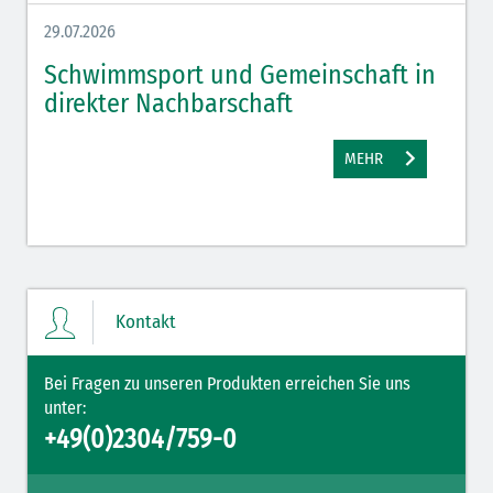
29.07.2026
27.07.
Schwimmsport und Gemeinschaft in
WM 
direkter Nachbarschaft
gut
MEHR
Kontakt
Bei Fragen zu unseren Produkten erreichen Sie uns
unter:
+49(0)2304/759-0