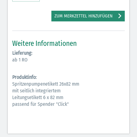
Antiarrhythmika (rot-blau)
ZUM MERKZETTEL HINZUFÜGEN
Antikonvulsiva (grau-lila)
Bronchodilatatoren (blau-braun)
Weitere Informationen
Hormone (braun-beige)
Lieferung:
Hormone Insulin (braun-gelb)
ab 1 RO
Produktinfo:
Spritzenpumpenetikett 26x82 mm
mit seitlich integriertem
Leitungsetikett 6 x 82 mm
passend für Spender "Click"