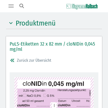
Toggle
navigation
Produktmenü
Hypnotika (gelb)
PuLS-Etiketten 32 x 82 mm / cloNIDin 0,045
Benzodiazepine (orange)
mg/ml
Muskelrelaxantien (weiß-rot): DIVI 2012
Zurück zur Übersicht
Muskelrelaxans Antagonisten (rot schraffiert): DIVI
2012
Opiate/Opioide (hellblau)
Lokalanästhetika (grau)
Vasopressoren (hellviolett)
Antihypertonika/Vasodilatantien (hellviolett