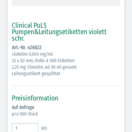
schraffiert)
Cholinergika (hellgrün schraffiert): DIVI 2012
Clinical PuLS
Antiemetika (salmon)
Pumpen&Leitungsetiketten violett
schr.
Verschiedene Medikamente (weiß)
Art.-Nr. 426622
Antikoagulantien (hellgrau/weiß mit schwarzem
cloNIDin 0,045 mg/ml
32 x 82 mm, Rolle à 500 Etiketten
Rahmen)
2,25 mg Clonidin, ad 50 ml gesamt
Koagulantien (hellgrau/weiß schwarz schraffierter
Leitungsetikett gesplittet
Rahmen)
Elektrolyte (grün-pink)
Preisinformation
Elektrolyte Kalium (grün-blau)
Auf Anfrage
pro 500 Stück
Elektrolyte NaCl (grün)
Inodilatatoren (rot-grün)
RO