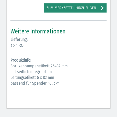
Antiarrhythmika (rot-blau)
ZUM MERKZETTEL HINZUFÜGEN
Antikonvulsiva (grau-lila)
Bronchodilatatoren (blau-braun)
Weitere Informationen
Hormone (braun-beige)
Lieferung:
ab 1 RO
Hormone Insulin (braun-gelb)
Produktinfo:
Spritzenpumpenetikett 26x82 mm
mit seitlich integriertem
Leitungsetikett 6 x 82 mm
passend für Spender "Click"