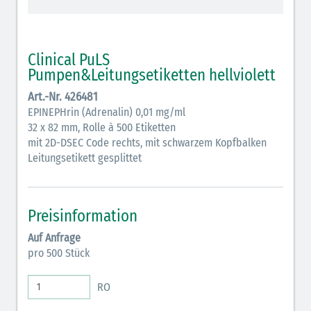
schraffiert)
Cholinergika (hellgrün schraffiert): DIVI 2012
Clinical PuLS
Antiemetika (salmon)
Pumpen&Leitungsetiketten hellviolett
Art.-Nr. 426481
Verschiedene Medikamente (weiß)
EPINEPHrin (Adrenalin) 0,01 mg/ml
Antikoagulantien (hellgrau/weiß mit schwarzem
32 x 82 mm, Rolle à 500 Etiketten
mit 2D-DSEC Code rechts, mit schwarzem Kopfbalken
Rahmen)
Leitungsetikett gesplittet
Koagulantien (hellgrau/weiß schwarz schraffierter
Rahmen)
Preisinformation
Elektrolyte (grün-pink)
Auf Anfrage
Elektrolyte Kalium (grün-blau)
pro 500 Stück
Elektrolyte NaCl (grün)
RO
Inodilatatoren (rot-grün)