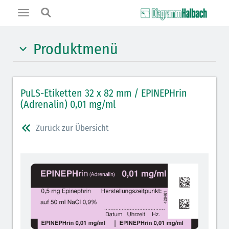
Toggle
navigation
Produktmenü
Hypnotika (gelb)
PuLS-Etiketten 32 x 82 mm / EPINEPHrin
Benzodiazepine (orange)
(Adrenalin) 0,01 mg/ml
Muskelrelaxantien (weiß-rot): DIVI 2012
Zurück zur Übersicht
Muskelrelaxans Antagonisten (rot schraffiert): DIVI
2012
Opiate/Opioide (hellblau)
Lokalanästhetika (grau)
Vasopressoren (hellviolett)
Antihypertonika/Vasodilatantien (hellviolett