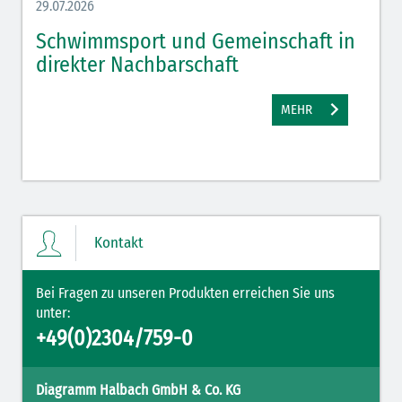
29.07.2026
27.07.
Schwimmsport und Gemeinschaft in
WM 
direkter Nachbarschaft
gut
MEHR
Kontakt
Bei Fragen zu unseren Produkten erreichen Sie uns
unter:
+49(0)2304/759-0
Diagramm Halbach GmbH & Co. KG