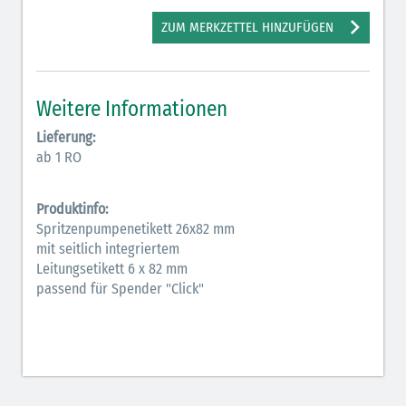
Antiarrhythmika (rot-blau)
ZUM MERKZETTEL HINZUFÜGEN
Antikonvulsiva (grau-lila)
Bronchodilatatoren (blau-braun)
Weitere Informationen
Hormone (braun-beige)
Lieferung:
ab 1 RO
Hormone Insulin (braun-gelb)
Produktinfo:
Spritzenpumpenetikett 26x82 mm
mit seitlich integriertem
Leitungsetikett 6 x 82 mm
passend für Spender "Click"