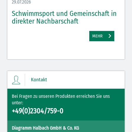
29.07.2026
27.07.
Schwimmsport und Gemeinschaft in
WM 
direkter Nachbarschaft
gut
MEHR
Kontakt
Bei Fragen zu unseren Produkten erreichen Sie uns
unter:
+49(0)2304/759-0
Diagramm Halbach GmbH & Co. KG