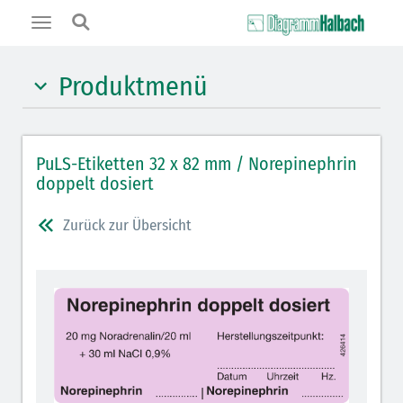
Toggle
navigation
Produktmenü
Hypnotika (gelb)
PuLS-Etiketten 32 x 82 mm / Norepinephrin
Benzodiazepine (orange)
doppelt dosiert
Muskelrelaxantien (weiß-rot): DIVI 2012
Zurück zur Übersicht
Muskelrelaxans Antagonisten (rot schraffiert): DIVI
2012
Opiate/Opioide (hellblau)
Lokalanästhetika (grau)
Vasopressoren (hellviolett)
Antihypertonika/Vasodilatantien (hellviolett