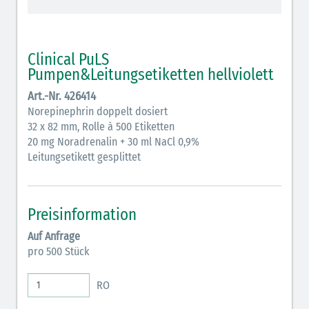
schraffiert)
Cholinergika (hellgrün schraffiert): DIVI 2012
Clinical PuLS
Antiemetika (salmon)
Pumpen&Leitungsetiketten hellviolett
Art.-Nr. 426414
Verschiedene Medikamente (weiß)
Norepinephrin doppelt dosiert
Antikoagulantien (hellgrau/weiß mit schwarzem
32 x 82 mm, Rolle à 500 Etiketten
20 mg Noradrenalin + 30 ml NaCl 0,9%
Rahmen)
Leitungsetikett gesplittet
Koagulantien (hellgrau/weiß schwarz schraffierter
Rahmen)
Preisinformation
Elektrolyte (grün-pink)
Auf Anfrage
Elektrolyte Kalium (grün-blau)
pro 500 Stück
Elektrolyte NaCl (grün)
RO
Inodilatatoren (rot-grün)