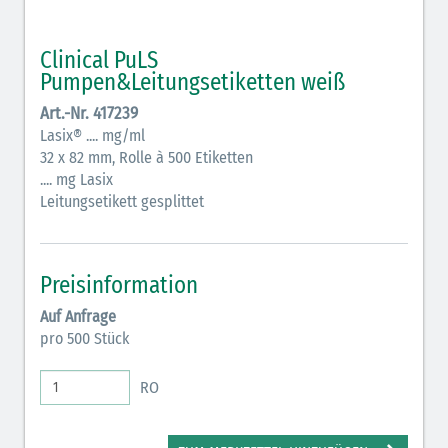
schraffiert)
Clinical PuLS
Cholinergika (hellgrün schraffiert): DIVI 2012
Pumpen&Leitungsetiketten weiß
Antiemetika (salmon)
Art.-Nr. 417239
Lasix® .... mg/ml
Verschiedene Medikamente (weiß)
32 x 82 mm, Rolle à 500 Etiketten
.... mg Lasix
Antikoagulantien (hellgrau/weiß mit schwarzem
Leitungsetikett gesplittet
Rahmen)
Koagulantien (hellgrau/weiß schwarz schraffierter
Rahmen)
Preisinformation
Elektrolyte (grün-pink)
Auf Anfrage
pro 500 Stück
Elektrolyte Kalium (grün-blau)
RO
Elektrolyte NaCl (grün)
Inodilatatoren (rot-grün)