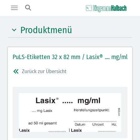
Toggle
navigation
Produktmenü
Hypnotika (gelb)
PuLS-Etiketten 32 x 82 mm / Lasix® .... mg/ml
Benzodiazepine (orange)
Muskelrelaxantien (weiß-rot): DIVI 2012
Zurück zur Übersicht
Muskelrelaxans Antagonisten (rot schraffiert): DIVI
2012
Opiate/Opioide (hellblau)
Lokalanästhetika (grau)
Vasopressoren (hellviolett)
Antihypertonika/Vasodilatantien (hellviolett