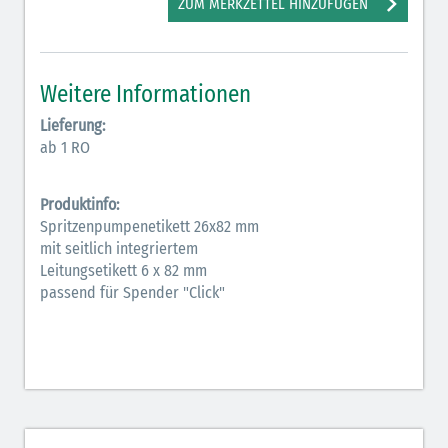
ZUM MERKZETTEL HINZUFÜGEN
Antiarrhythmika (rot-blau)
Antikonvulsiva (grau-lila)
Weitere Informationen
Bronchodilatatoren (blau-braun)
Lieferung:
Hormone (braun-beige)
ab 1 RO
Hormone Insulin (braun-gelb)
Produktinfo:
Spritzenpumpenetikett 26x82 mm
mit seitlich integriertem
Leitungsetikett 6 x 82 mm
passend für Spender "Click"