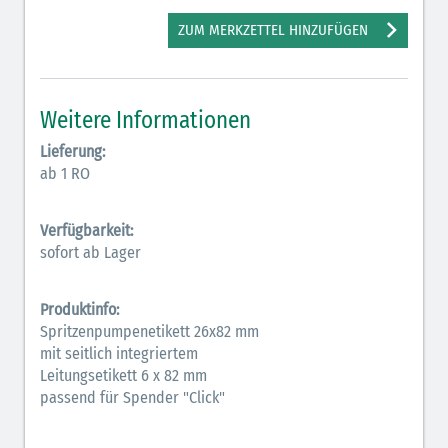
Antiarrhythmika (rot-blau)
ZUM MERKZETTEL HINZUFÜGEN
Antikonvulsiva (grau-lila)
Bronchodilatatoren (blau-braun)
Weitere Informationen
Hormone (braun-beige)
Lieferung:
ab 1 RO
Hormone Insulin (braun-gelb)
Verfügbarkeit:
sofort ab Lager
Produktinfo:
Spritzenpumpenetikett 26x82 mm
mit seitlich integriertem
Leitungsetikett 6 x 82 mm
passend für Spender "Click"