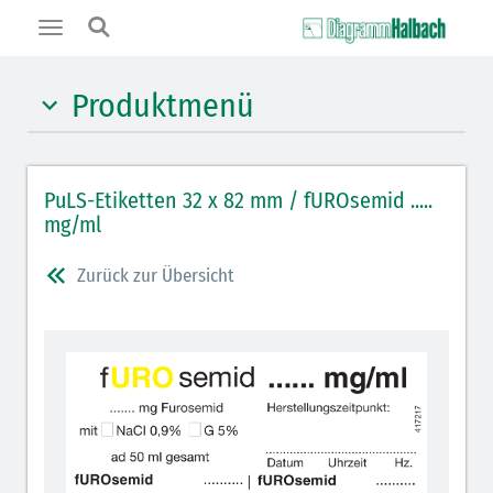
Toggle
navigation
Produktmenü
Hypnotika (gelb)
PuLS-Etiketten 32 x 82 mm / fUROsemid .....
Benzodiazepine (orange)
mg/ml
Muskelrelaxantien (weiß-rot): DIVI 2012
Zurück zur Übersicht
Muskelrelaxans Antagonisten (rot schraffiert): DIVI
2012
Opiate/Opioide (hellblau)
Lokalanästhetika (grau)
Vasopressoren (hellviolett)
Antihypertonika/Vasodilatantien (hellviolett