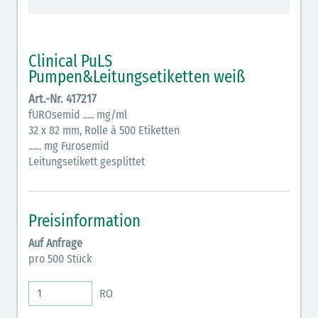
schraffiert)
Cholinergika (hellgrün schraffiert): DIVI 2012
Clinical PuLS
Antiemetika (salmon)
Pumpen&Leitungsetiketten weiß
Art.-Nr. 417217
Verschiedene Medikamente (weiß)
fUROsemid ..... mg/ml
Antikoagulantien (hellgrau/weiß mit schwarzem
32 x 82 mm, Rolle à 500 Etiketten
...... mg Furosemid
Rahmen)
Leitungsetikett gesplittet
Koagulantien (hellgrau/weiß schwarz schraffierter
Rahmen)
Preisinformation
Elektrolyte (grün-pink)
Auf Anfrage
Elektrolyte Kalium (grün-blau)
pro 500 Stück
Elektrolyte NaCl (grün)
RO
Inodilatatoren (rot-grün)